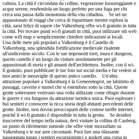
cultura. La città è circondata da colline, vegetazione lussureggiante e
acque serene, rendendola un luogo perfetto per una fuga per chi
cerca una pausa dalla monotonia della vita cittadina. Se sei un
appassionato di viaggi che cerca di risparmiare mentre esplora la
città, sarai felice di sapere che Valkenburg offre wi-fi gratuito in tutta
la città. Per trovare punti wi-fi gratuiti in città, puoi utilizzare siti web
come wifi map o semplicemente chiedere indicazioni ai locali.
Una delle mete più popolari a Valkenburg è il Castello di
Valkenburg, una splendida fortificazione medievale risalente
all'undicesimo secolo. Con le sue imponenti torri, mura e dungeon,
questo castello è un luogo da visitare assolutamente per gli
appassionati di storia e gli amanti dell'architettura. Inoltre, con il wi-
fi gratuito, puoi pubblicare le tue foto sui social media e far vedere ai
tuoi amici le meraviglie di questo antico castello. Un'altra
attrazione popolare a Valkenburg è la Gemeentegrot, un labirinto di
passaggi, caverne e tunnel che si estendono sotto la città. Queste
grotte sotterranee venivano una volta utilizzate come rifugio durante
le guerre e ora fungono da attrazione turistica unica. Puoi esplorare i
bui sentieri e conoscere la ricca storia degli abitanti precedenti delle
grotte. Inoltre, non dovrai preoccuparti delle costose tariffe internet,
poiché il wi-fi gratuito è disponibile in tutta la grotta. Se desideri
trascorrere del tempo nella natura, devi visitare la collina di Cauberg,
un punto di riferimento naturale che offre viste mozzafiato su
Valkenburg e le sue aree circostanti. Puoi fare una rilassante
passeggiata lungo i sentieri escursionistici o goderti una corsa in