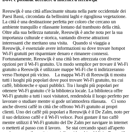
Reeuwijk è una città affascinante situata nella parte occidentale dei
Paesi Bassi, circondata da bellissimi laghi e rigogliosa vegetazione.
La città è una destinazione perfetta per coloro che cercano un
ambiente tranquillo e rilassante lontano dal trambusto della città.
Oltre alla sua bellezza naturale, Reeuwijk è anche nota per la sua
importanza culturale e storica, vantando diverse attrazioni
interessanti che meritano una visita. Quando si viaggia a
Reeuwijk, è essenziale avere informazioni su dove trovare hotspot
Wi-Fi gratuiti per risparmiare denaro e rimanere connessi.
Fortunatamente, Reeuwijk è una città ben attrezzata con diverse
opzioni per il Wi-Fi gratuito. Un modo semplice per trovare il Wi-Fi
gratuito a Reeuwijk è utilizzare mappe Wi-Fi che ti indirizzeranno
verso l'hotspot più vicino. La mappa Wi-Fi di Reeuwijk ti mostra
tutti i luoghi più popolari dove puoi trovare Wi-Fi gratuito, tra cui
caffè, biblioteche e spazi pubblici. Tra i luoghi più popolari per
ottenere Wi-Fi gratuito c'è la biblioteca locale. La biblioteca offre
Wi-Fi gratuito a tutti i suoi visitatori, rendendola il luogo perfetto per
lavorare o studiare mentre si gode un'atmosfera rilassata. Ci sono
anche diversi caffè in città che offrono Wi-Fi gratuito ai propri
clienti. Uno dei caffè più popolari a Reeuwijk è il De Zalm, noto per
il suo delizioso caffè e il Wi-Fi veloce. Puoi gustare il tuo caffè
mentre utilizzi il Wi-Fi gratuito del De Zalm per navigare in internet
o metterti al passo con il lavoro. Se stai cercando spazi all'aperto