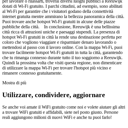
per lavorare o rilassarti, troverai diversi luoghi pubblici a Reeuwijk
dotati di Wi-Fi gratuito. I parchi cittadini, ad esempio, sono abilitati
al Wi-Fi per garantire che i visitatori godano della connettività
internet gratuita mentre ammirano la bellezza panoramica della città.
Puoi trovare anche hotspot Wi-Fi gratuiti in alcune delle piazze
pubbliche della città. In conclusione, Reeuwijk è una bellissima
città ricca di attrazioni uniche e paesaggi stupendi. La presenza di
hotspot Wi-Fi gratuiti in città la rende una destinazione perfetta per
coloro che vogliono viaggiare e risparmiare denaro lavorando o
mettendosi al passo con il lavoro online. Con la mappa Wi-Fi, puoi
trovare facilmente hotspot Wi-Fi gratuiti in tutta la città, garantendo
che tu rimanga connesso durante tutto il tuo soggiorno a Reeuwijk.
Quindi la prossima volta che visiti questa regione, non dimenticare
di utilizzare la mappa Wi-Fi per trovare l'hotspot più vicino e
rimanere connesso gratuitamente.
Mostra di più
Utilizzare, condividere, aggiornare
Se anche voi amate il WiFi gratuito come noi e volete aiutare gli altri
a trovare WiFi gratuiti e affidabili, siete nel posto giusto. Persone
reali aggiungono milioni di nuovi WiFi e anche tu puoi farlo!