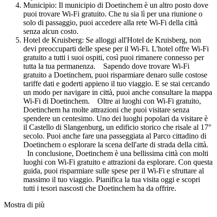
Municipio: Il municipio di Doetinchem è un altro posto dove
puoi trovare Wi-Fi gratuito. Che tu sia lì per una riunione o
solo di passaggio, puoi accedere alla rete Wi-Fi della città
senza alcun costo.
Hotel de Kruisberg: Se alloggi all'Hotel de Kruisberg, non
devi preoccuparti delle spese per il Wi-Fi. L'hotel offre Wi-Fi
gratuito a tutti i suoi ospiti, così puoi rimanere connesso per
tutta la tua permanenza. Sapendo dove trovare Wi-Fi
gratuito a Doetinchem, puoi risparmiare denaro sulle costose
tariffe dati e goderti appieno il tuo viaggio. E se stai cercando
un modo per navigare in città, puoi anche consultare la mappa
Wi-Fi di Doetinchem. Oltre ai luoghi con Wi-Fi gratuito,
Doetinchem ha molte attrazioni che puoi visitare senza
spendere un centesimo. Uno dei luoghi popolari da visitare è
il Castello di Slangenburg, un edificio storico che risale al 17°
secolo. Puoi anche fare una passeggiata al Parco cittadino di
Doetinchem o esplorare la scena dell'arte di strada della città.
In conclusione, Doetinchem è una bellissima città con molti
luoghi con Wi-Fi gratuito e attrazioni da esplorare. Con questa
guida, puoi risparmiare sulle spese per il Wi-Fi e sfruttare al
massimo il tuo viaggio. Pianifica la tua visita oggi e scopri
tutti i tesori nascosti che Doetinchem ha da offrire.
Mostra di più