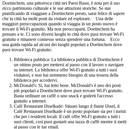
Doetinchem, una pittoresca città nei Paesi Bassi, è nota per il suo
ricco patrimonio culturale e le sue attrazioni storiche. Se stai
pianificando di viaggiare a Doetinchem presto, sarai felice di sapere
che la città ha molti posti da visitare ed esplorare. Una delle
maggiori preoccupazioni quando si viaggia in un posto nuovo è
trovare il Wi-Fi gratuito. Ma non preoccuparti, Doetinchem ha
pensato a te. Ci sono diversi luoghi in città dove puoi trovare Wi-Fi
gratuito e rimanere connesso senza spendere una fortuna. Ecco
una guida rapida ad alcuni dei luoghi popolari a Doetinchem dove
puoi trovare Wi-Fi gratuito:
Biblioteca pubblica: La biblioteca pubblica di Doetinchem è
un ottimo posto per mettersi al passo con il lavoro o navigare
su internet. La biblioteca offre Wi-Fi gratuito a tutti i suoi
visitatori, e non hai nemmeno bisogno di una tessera della
biblioteca per accedervi.
McDonald's: Sì, hai letto bene. McDonald's è uno dei posti
più popolari a Doetinchem dove puoi trovare Wi-Fi gratuito.
Basta ordinare un caffè o uno snack e goderti l'accesso
gratuito a internet.
Café Restaurant IJsselkade: Situato lungo il fiume IJssel, il
Café Restaurant IJsselkade è un posto popolare sia per i turisti
che per i residenti locali. Il café offre Wi-Fi gratuito a tutti i
suoi clienti, così puoi gustarti una tazza di caffè mentre ti metti
al passo con le tue email.