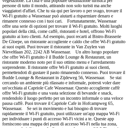
vegetazione. La città è una popolare destinazione turistica per
persone di tutto il mondo, attirando non solo turisti ma anche
viaggiatori d'affari. Che tu sia qui per lavoro o per svago, trovare il
Wi-Fi gratuito a Wassenaar può aiutarti a risparmiare denaro e
rimanere connesso con i tuoi cari. Fortunatamente, Wassenaar
offre una serie di opzioni per trovare il Wi-Fi gratuito. Molti luoghi
popolari della città, come caffè, ristoranti e hotel, offrono Wi-Fi
gratuito ai loro clienti. Ad esempio, puoi recarti al Bistro-Brasserie
De Gloepe, un ristorante accogliente e caldo che offre Wi-Fi gratuito
ai suoi ospiti. Puoi trovare il ristorante in Van Zuylen van
Nieveltlaan 202, 2242 AB Wassenaar. Un altro luogo popolare
che offre Wi-Fi gratuito è il Budde Lounge & Restaurant, un
ristorante moderno noto per il suo ottimo menu e l'arredamento
sorprendente. Il ristorante offre Wi-Fi gratuito ai suoi clienti,
permettendoti di gustare il pasto rimanendo connesso. Puoi trovare il
Budde Lounge & Restaurant in Zijdeweg 56, Wassenaar. Se stai
cercando un ambiente più rilassato e informale, potresti voler dare
un'occhiata al Capriole Cafe Wassenaar. Questo accogliente caffè
offre Wi-Fi gratuito e una vasta selezione di bevande e snack,
rendendolo il luogo perfetto per un incontro informale o una veloce
pausa caffè. Puoi trovare il Capriole Cafe in Hofcampweg 65,
Wassenaar. Se sei in movimento e hai bisogno di trovare
rapidamente il Wi-Fi gratuito, puoi utilizzare un'app mappa Wi-Fi
per individuare i punti di accesso Wi-Fi vicini a te. Queste app
forniscono una mappa dei punti di accesso Wi-Fi nella tua zona,