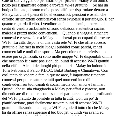
Che tu stia viaggiando per affari o per piacere, Malay è un ottimo
posto per risparmiare denaro e trovare Wi-Fi gratuito. Se hai un
budget limitato, ci sono molte possibilità per risparmiare denaro a
Malay. La città è piena di hotel economici, pensioni e ostelli che
offrono sistemazioni confortevoli senza svuotare il portafoglio. E per
quanto riguarda il cibo, i venditori ambulanti locali, i mercati e i
centri di vendita ambulante offrono deliziosa e autentica cucina
malese a prezzi molto convenienti. Quando si viaggia, rimanere
connessi è essenziale e a Malay non dovrai preoccuparti di trovare
Wi-Fi. La città dispone di una vasta rete Wi-Fi che offre accesso
gratuito a Internet in molti luoghi pubblici come parchi, centri
commerciali e nodi di trasporto. Ma per coloro che preferiscono
essere più organizzati, ci sono molte mappe Wi-Fi disponibili online
che mostrano le esatte posizioni dei punti di accesso Wi-Fi gratuiti
nella città. Alcuni dei luoghi più popolari a Malay includono le
Torri Petronas, il Parco KLCC, Bukit Bintang e Chinatown. Con
così tanto da vedere e fare in queste aree, è importante rimanere
connessi per poter catturare tutti quei momenti incredibili e
condividerli sui tuoi canali di social media con amici e familiari.
Quindi, che tu stia viaggiando a Malay per affari o piacere, non
dimenticare di rimanere connesso e risparmiare denaro approfittando
del Wi-Fi gratuito disponibile in tutta la città. Con un po' di
pianificazione, puoi facilmente trovare punti di accesso Wi-Fi
gratuiti utilizzando una mappa Wi-Fi e goderti tutto ciò che Malay
ha da offrire senza superare il tuo budget. Quindi vai avanti ed