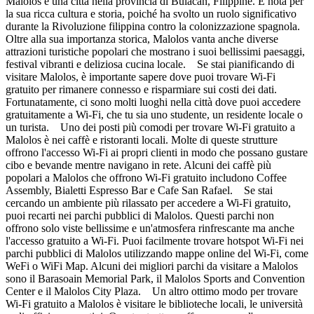
Malolos è una città nella provincia di Bulacan, Filippine. È nota per
la sua ricca cultura e storia, poiché ha svolto un ruolo significativo
durante la Rivoluzione filippina contro la colonizzazione spagnola.
Oltre alla sua importanza storica, Malolos vanta anche diverse
attrazioni turistiche popolari che mostrano i suoi bellissimi paesaggi,
festival vibranti e deliziosa cucina locale. Se stai pianificando di
visitare Malolos, è importante sapere dove puoi trovare Wi-Fi
gratuito per rimanere connesso e risparmiare sui costi dei dati.
Fortunatamente, ci sono molti luoghi nella città dove puoi accedere
gratuitamente a Wi-Fi, che tu sia uno studente, un residente locale o
un turista. Uno dei posti più comodi per trovare Wi-Fi gratuito a
Malolos è nei caffè e ristoranti locali. Molte di queste strutture
offrono l'accesso Wi-Fi ai propri clienti in modo che possano gustare
cibo e bevande mentre navigano in rete. Alcuni dei caffè più
popolari a Malolos che offrono Wi-Fi gratuito includono Coffee
Assembly, Bialetti Espresso Bar e Cafe San Rafael. Se stai
cercando un ambiente più rilassato per accedere a Wi-Fi gratuito,
puoi recarti nei parchi pubblici di Malolos. Questi parchi non
offrono solo viste bellissime e un'atmosfera rinfrescante ma anche
l'accesso gratuito a Wi-Fi. Puoi facilmente trovare hotspot Wi-Fi nei
parchi pubblici di Malolos utilizzando mappe online del Wi-Fi, come
WeFi o WiFi Map. Alcuni dei migliori parchi da visitare a Malolos
sono il Barasoain Memorial Park, il Malolos Sports and Convention
Center e il Malolos City Plaza. Un altro ottimo modo per trovare
Wi-Fi gratuito a Malolos è visitare le biblioteche locali, le università