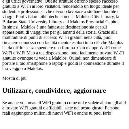
e gli uffici governativi. Queste strutture offrono spesso l'accesso
gratuito a Wi-Fi ai loro visitatori, rendendolo un luogo ideale per
studenti e professionisti che devono lavorare o studiare durante i
viaggi. Puoi visitare biblioteche come la Malolos City Library, la
Bulacan State University Library e il Malolos Provincial Capitol.
In sintesi, Malolos è una fantastica destinazione sia per gli
appassionati di viaggi che per gli amanti della storia. Grazie alla
moltitudine di punti di accesso Wi-Fi gratuiti nella città, puoi
rimanere connesso con facilità mentre esplori tutto ciò che Malolos
ha da offrire senza spendere una fortuna. Con mappe Wi-Fi come
WeFi e WiFi Map a tua disposizione, puoi facilmente trovare Wi-Fi
gratuito ovunque tu vada a Malolos. Quindi non dimenticare di
portare il tuo smartphone o laptop e goditi la connessione durante il
tuo viaggio a Malolos.
Mostra di più
Utilizzare, condividere, aggiornare
Se anche voi amate il WiFi gratuito come noi e volete aiutare gli altri
a trovare WiFi gratuiti e affidabili, siete nel posto giusto. Persone
reali aggiungono milioni di nuovi WiFi e anche tu puoi farlo!