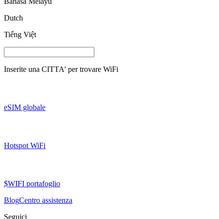
Bahasa Melayu
Dutch
Tiếng Việt
Inserite una
CITTA'
per trovare WiFi
eSIM globale
Hotspot WiFi
$WIFI portafoglio
Blog
Centro assistenza
Seguici