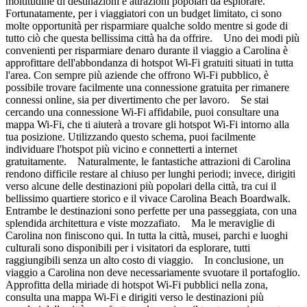
moltitudine di destinazioni e attrazioni popolari da esplorare.
Fortunatamente, per i viaggiatori con un budget limitato, ci sono
molte opportunità per risparmiare qualche soldo mentre si gode di
tutto ciò che questa bellissima città ha da offrire. Uno dei modi più
convenienti per risparmiare denaro durante il viaggio a Carolina è
approfittare dell'abbondanza di hotspot Wi-Fi gratuiti situati in tutta
l'area. Con sempre più aziende che offrono Wi-Fi pubblico, è
possibile trovare facilmente una connessione gratuita per rimanere
connessi online, sia per divertimento che per lavoro. Se stai
cercando una connessione Wi-Fi affidabile, puoi consultare una
mappa Wi-Fi, che ti aiuterà a trovare gli hotspot Wi-Fi intorno alla
tua posizione. Utilizzando questo schema, puoi facilmente
individuare l'hotspot più vicino e connetterti a internet
gratuitamente. Naturalmente, le fantastiche attrazioni di Carolina
rendono difficile restare al chiuso per lunghi periodi; invece, dirigiti
verso alcune delle destinazioni più popolari della città, tra cui il
bellissimo quartiere storico e il vivace Carolina Beach Boardwalk.
Entrambe le destinazioni sono perfette per una passeggiata, con una
splendida architettura e viste mozzafiato. Ma le meraviglie di
Carolina non finiscono qui. In tutta la città, musei, parchi e luoghi
culturali sono disponibili per i visitatori da esplorare, tutti
raggiungibili senza un alto costo di viaggio. In conclusione, un
viaggio a Carolina non deve necessariamente svuotare il portafoglio.
Approfitta della miriade di hotspot Wi-Fi pubblici nella zona,
consulta una mappa Wi-Fi e dirigiti verso le destinazioni più