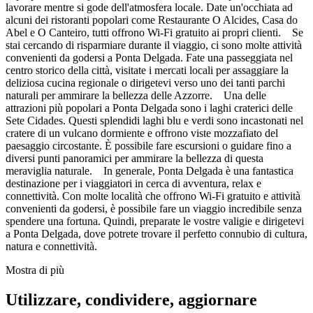
lavorare mentre si gode dell'atmosfera locale. Date un'occhiata ad
alcuni dei ristoranti popolari come Restaurante O Alcides, Casa do
Abel e O Canteiro, tutti offrono Wi-Fi gratuito ai propri clienti. Se
stai cercando di risparmiare durante il viaggio, ci sono molte attività
convenienti da godersi a Ponta Delgada. Fate una passeggiata nel
centro storico della città, visitate i mercati locali per assaggiare la
deliziosa cucina regionale o dirigetevi verso uno dei tanti parchi
naturali per ammirare la bellezza delle Azzorre. Una delle
attrazioni più popolari a Ponta Delgada sono i laghi craterici delle
Sete Cidades. Questi splendidi laghi blu e verdi sono incastonati nel
cratere di un vulcano dormiente e offrono viste mozzafiato del
paesaggio circostante. È possibile fare escursioni o guidare fino a
diversi punti panoramici per ammirare la bellezza di questa
meraviglia naturale. In generale, Ponta Delgada è una fantastica
destinazione per i viaggiatori in cerca di avventura, relax e
connettività. Con molte località che offrono Wi-Fi gratuito e attività
convenienti da godersi, è possibile fare un viaggio incredibile senza
spendere una fortuna. Quindi, preparate le vostre valigie e dirigetevi
a Ponta Delgada, dove potrete trovare il perfetto connubio di cultura,
natura e connettività.
Mostra di più
Utilizzare, condividere, aggiornare