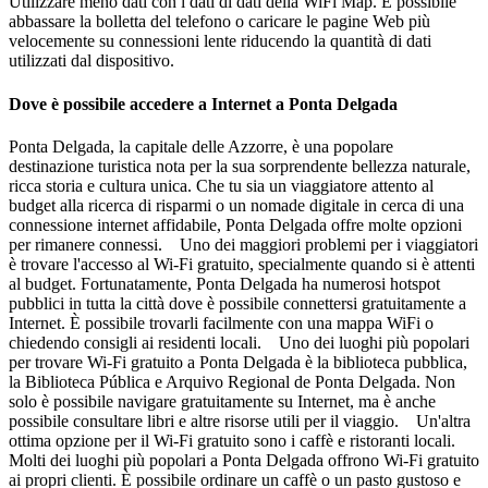
Utilizzare meno dati con i dati di dati della WiFi Map. È possibile
abbassare la bolletta del telefono o caricare le pagine Web più
velocemente su connessioni lente riducendo la quantità di dati
utilizzati dal dispositivo.
Dove è possibile accedere a Internet a Ponta Delgada
Ponta Delgada, la capitale delle Azzorre, è una popolare
destinazione turistica nota per la sua sorprendente bellezza naturale,
ricca storia e cultura unica. Che tu sia un viaggiatore attento al
budget alla ricerca di risparmi o un nomade digitale in cerca di una
connessione internet affidabile, Ponta Delgada offre molte opzioni
per rimanere connessi. Uno dei maggiori problemi per i viaggiatori
è trovare l'accesso al Wi-Fi gratuito, specialmente quando si è attenti
al budget. Fortunatamente, Ponta Delgada ha numerosi hotspot
pubblici in tutta la città dove è possibile connettersi gratuitamente a
Internet. È possibile trovarli facilmente con una mappa WiFi o
chiedendo consigli ai residenti locali. Uno dei luoghi più popolari
per trovare Wi-Fi gratuito a Ponta Delgada è la biblioteca pubblica,
la Biblioteca Pública e Arquivo Regional de Ponta Delgada. Non
solo è possibile navigare gratuitamente su Internet, ma è anche
possibile consultare libri e altre risorse utili per il viaggio. Un'altra
ottima opzione per il Wi-Fi gratuito sono i caffè e ristoranti locali.
Molti dei luoghi più popolari a Ponta Delgada offrono Wi-Fi gratuito
ai propri clienti. È possibile ordinare un caffè o un pasto gustoso e