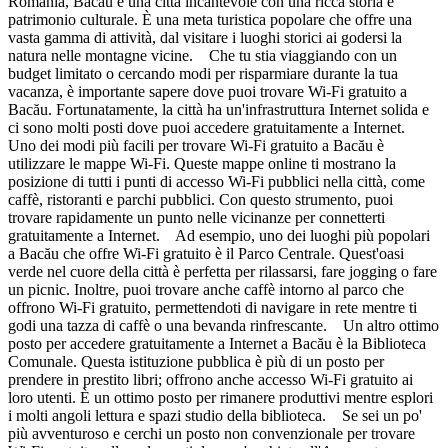
Romania, Bacău è una città incantevole con una ricca storia e
patrimonio culturale. È una meta turistica popolare che offre una
vasta gamma di attività, dal visitare i luoghi storici ai godersi la
natura nelle montagne vicine. Che tu stia viaggiando con un
budget limitato o cercando modi per risparmiare durante la tua
vacanza, è importante sapere dove puoi trovare Wi-Fi gratuito a
Bacău. Fortunatamente, la città ha un'infrastruttura Internet solida e
ci sono molti posti dove puoi accedere gratuitamente a Internet.
Uno dei modi più facili per trovare Wi-Fi gratuito a Bacău è
utilizzare le mappe Wi-Fi. Queste mappe online ti mostrano la
posizione di tutti i punti di accesso Wi-Fi pubblici nella città, come
caffè, ristoranti e parchi pubblici. Con questo strumento, puoi
trovare rapidamente un punto nelle vicinanze per connetterti
gratuitamente a Internet. Ad esempio, uno dei luoghi più popolari
a Bacău che offre Wi-Fi gratuito è il Parco Centrale. Quest'oasi
verde nel cuore della città è perfetta per rilassarsi, fare jogging o fare
un picnic. Inoltre, puoi trovare anche caffè intorno al parco che
offrono Wi-Fi gratuito, permettendoti di navigare in rete mentre ti
godi una tazza di caffè o una bevanda rinfrescante. Un altro ottimo
posto per accedere gratuitamente a Internet a Bacău è la Biblioteca
Comunale. Questa istituzione pubblica è più di un posto per
prendere in prestito libri; offrono anche accesso Wi-Fi gratuito ai
loro utenti. È un ottimo posto per rimanere produttivi mentre esplori
i molti angoli lettura e spazi studio della biblioteca. Se sei un po'
più avventuroso e cerchi un posto non convenzionale per trovare