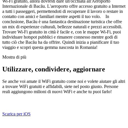
Wi-Fi gratuito, allora dovresti dare un'occhiata all'Aeroporto
Internazionale di Bacău. L'aeroporto offre accesso gratuito a Internet
a tutti i passeggeri, permettendoti di recuperare il lavoro o restare in
contatto con amici e familiari mentre aspetti il tuo volo. In
conclusione, Bacău è una fantastica destinazione turistica che offre
un mix di esperienze culturali, bellezze naturali e prezzi accessibili.
Trovare Wi-Fi gratuito in città è facile e, con le mappe Wi-Fi, puoi
individuare hotspot pubblici e rimanere connesso mentre godi di
tutto ciò che Bacău ha da offrire. Quindi inizia a pianificare il tuo
viaggio e scopri questa gemma nascosta in Romania!
Mostra di più
Utilizzare, condividere, aggiornare
Se anche voi amate il WiFi gratuito come noi e volete aiutare gli altri
a trovare WiFi gratuiti e affidabili, siete nel posto giusto. Persone
reali aggiungono milioni di nuovi WiFi e anche tu puoi farlo!
Scarica per iOS