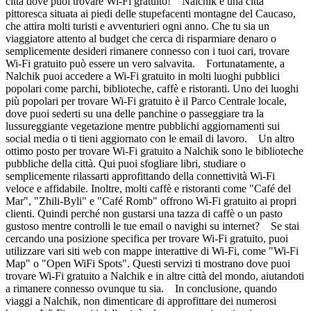
città dove puoi trovare Wi-Fi gratuito! Nalchik è una città
pittoresca situata ai piedi delle stupefacenti montagne del Caucaso,
che attira molti turisti e avventurieri ogni anno. Che tu sia un
viaggiatore attento al budget che cerca di risparmiare denaro o
semplicemente desideri rimanere connesso con i tuoi cari, trovare
Wi-Fi gratuito può essere un vero salvavita. Fortunatamente, a
Nalchik puoi accedere a Wi-Fi gratuito in molti luoghi pubblici
popolari come parchi, biblioteche, caffè e ristoranti. Uno dei luoghi
più popolari per trovare Wi-Fi gratuito è il Parco Centrale locale,
dove puoi sederti su una delle panchine o passeggiare tra la
lussureggiante vegetazione mentre pubblichi aggiornamenti sui
social media o ti tieni aggiornato con le email di lavoro. Un altro
ottimo posto per trovare Wi-Fi gratuito a Nalchik sono le biblioteche
pubbliche della città. Qui puoi sfogliare libri, studiare o
semplicemente rilassarti approfittando della connettività Wi-Fi
veloce e affidabile. Inoltre, molti caffè e ristoranti come "Café del
Mar", "Zhili-Byli" e "Café Romb" offrono Wi-Fi gratuito ai propri
clienti. Quindi perché non gustarsi una tazza di caffè o un pasto
gustoso mentre controlli le tue email o navighi su internet? Se stai
cercando una posizione specifica per trovare Wi-Fi gratuito, puoi
utilizzare vari siti web con mappe interattive di Wi-Fi, come "Wi-Fi
Map" o "Open WiFi Spots". Questi servizi ti mostrano dove puoi
trovare Wi-Fi gratuito a Nalchik e in altre città del mondo, aiutandoti
a rimanere connesso ovunque tu sia. In conclusione, quando
viaggi a Nalchik, non dimenticare di approfittare dei numerosi