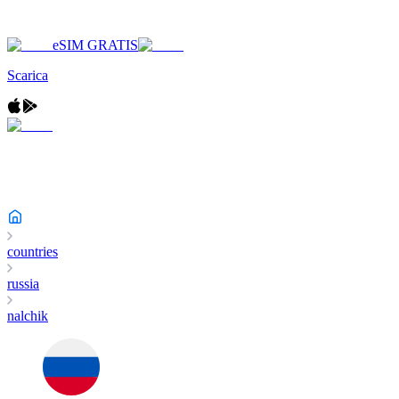
eSIM GRATIS
Scarica
countries
russia
nalchik