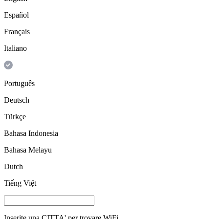
Español
Français
Italiano
Português
Deutsch
Türkçe
Bahasa Indonesia
Bahasa Melayu
Dutch
Tiếng Việt
Inserite una
CITTA'
per trovare WiFi