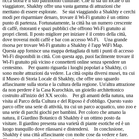
ricca storia e il suo patrimonio culturale. Che tu sia un locale o un
viaggiatore, Shakhty offre una vasta gamma di attrazioni che
meritano di essere esplorate. Se stai viaggiando a Shakhty e cerchi
modi per risparmiare denaro, trovare il Wi-Fi gratuito è un ottimo
punto di partenza. Fortunatamente, la città ha un numero crescente
di caffè, ristoranti e spazi pubblici che offrono Wi-Fi gratuito ai
propri clienti. Il posto migliore per iniziare è il centro della città,
dove troverai molti caffè e bar con accesso Wi-Fi. Una grande
risorsa per trovare Wi-Fi gratuito a Shakhty è l'app WiFi Map.
Questa app fornisce una mappa dettagliata di tutti i punti di accesso
Wi-Fi disponibili in città. Con questa app, puoi facilmente trovare il
Wi-Fi gratuito più vicino e connetterti online senza spendere un
centesimo. Per quanto riguarda i luoghi popolari a Shakhty, ci
sono molte attrazioni da vedere. La città ospita diversi musei, tra cui
il Museo di Storia Locale di Shakhty, che offre uno sguardo
affascinante sulla storia e la cultura della regione. Un'altra attrazione
da non perdere è la Casa Kurochkin, un gioiello architettonico
costruito all'inizio del XX secolo. Per gli amanti della natura, una
visita al Parco della Cultura e del Riposo è d'obbligo. Questo vasto
parco offre una serie di attività, tra cui un parco acquatico, uno zoo e
una serie di parchi giochi per bambini. Per coloro che amano la
natura, il Giardino Botanico di Shakhty è un ottimo posto da
visitare. Il giardino presenta una varietà di piante esotiche ed è un
luogo tranquillo dove rilassarsi e distendersi. In conclusione,
Shakhty è una città affascinante con molte cose da vedere e fare.