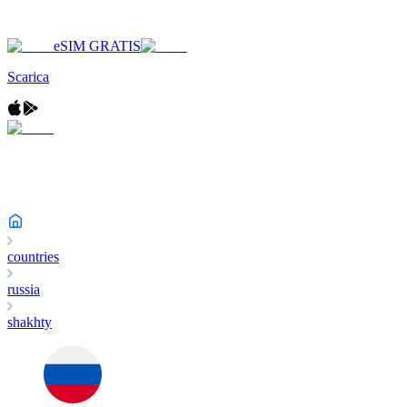
eSIM GRATIS
Scarica
countries
russia
shakhty