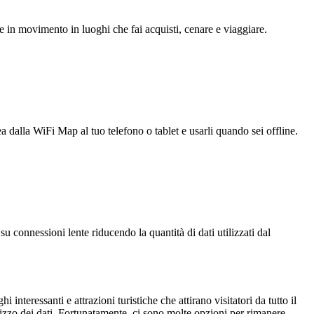
e in movimento in luoghi che fai acquisti, cenare e viaggiare.
ea dalla WiFi Map al tuo telefono o tablet e usarli quando sei offline.
u connessioni lente riducendo la quantità di dati utilizzati dal
 interessanti e attrazioni turistiche che attirano visitatori da tutto il
ilizzo dei dati. Fortunatamente, ci sono molte opzioni per rimanere