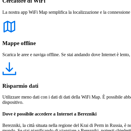
Cercatore di WiFi
La nostra app WiFi Map semplifica la localizzazione e la connessione a 
Mappe offline
Scarica le aree e naviga offline. Se stai andando dove Internet è lento,
Risparmio dati
Utilizzare meno dati con i dati di dati della WiFi Map. È possibile abba
dispositivo.
Dove è possibile accedere a Internet a Berezniki
Berezniki, la città situata nella regione del Krai di Perm in Russia, è not
mondo. Se stai pianificando di viaggiare a Berezniki, potresti chiederti