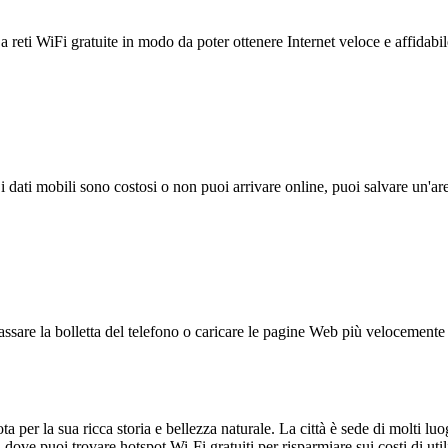
reti WiFi gratuite in modo da poter ottenere Internet veloce e affidabil
 i dati mobili sono costosi o non puoi arrivare online, puoi salvare un'ar
ssare la bolletta del telefono o caricare le pagine Web più velocemente s
a per la sua ricca storia e bellezza naturale. La città è sede di molti luoghi
 dove puoi trovare hotspot Wi-Fi gratuiti per risparmiare sui costi di ut