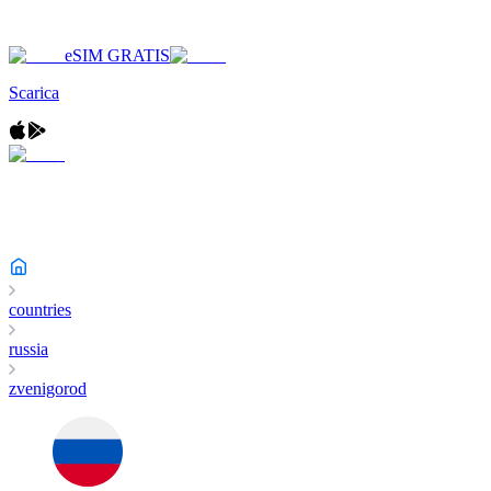
eSIM GRATIS
Scarica
countries
russia
zvenigorod