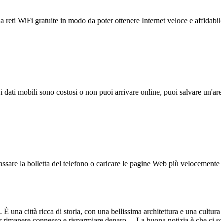
reti WiFi gratuite in modo da poter ottenere Internet veloce e affidabil
 i dati mobili sono costosi o non puoi arrivare online, puoi salvare un'ar
ssare la bolletta del telefono o caricare le pagine Web più velocemente s
È una città ricca di storia, con una bellissima architettura e una cultura 
 per rimanere connesso e risparmiare denaro. La buona notizia è che ci 