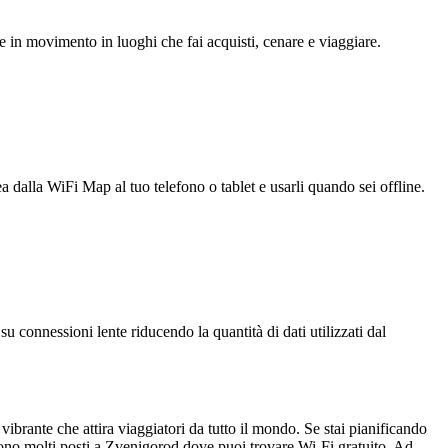
e in movimento in luoghi che fai acquisti, cenare e viaggiare.
ea dalla WiFi Map al tuo telefono o tablet e usarli quando sei offline.
u connessioni lente riducendo la quantità di dati utilizzati dal
vibrante che attira viaggiatori da tutto il mondo. Se stai pianificando
sono molti posti a Zvenigorod dove puoi trovare Wi-Fi gratuito. Ad