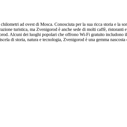
50 chilometri ad ovest di Mosca. Conosciuta per la sua ricca storia e la 
zione turistica, ma Zvenigorod è anche sede di molti caffè, ristoranti e 
orod. Alcuni dei luoghi popolari che offrono Wi-Fi gratuito includono 
scela di storia, natura e tecnologia, Zvenigorod è una gemma nascosta c