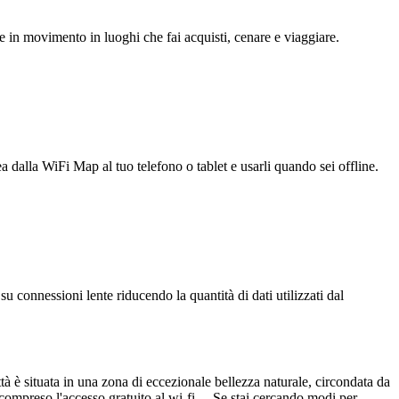
e in movimento in luoghi che fai acquisti, cenare e viaggiare.
ea dalla WiFi Map al tuo telefono o tablet e usarli quando sei offline.
u connessioni lente riducendo la quantità di dati utilizzati dal
tà è situata in una zona di eccezionale bellezza naturale, circondata da
 compreso l'accesso gratuito al wi-fi. Se stai cercando modi per