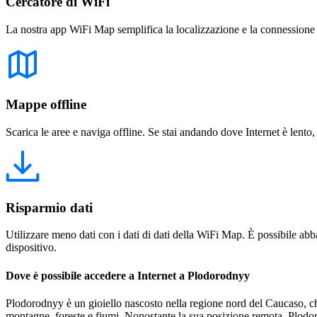
Cercatore di WiFi
La nostra app WiFi Map semplifica la localizzazione e la connessione a 
Mappe offline
Scarica le aree e naviga offline. Se stai andando dove Internet è lento,
Risparmio dati
Utilizzare meno dati con i dati di dati della WiFi Map. È possibile abba
dispositivo.
Dove è possibile accedere a Internet a Plodorodnyy
Plodorodnyy è un gioiello nascosto nella regione nord del Caucaso, che 
montagne, foreste e fiumi. Nonostante la sua posizione remota, Plodor