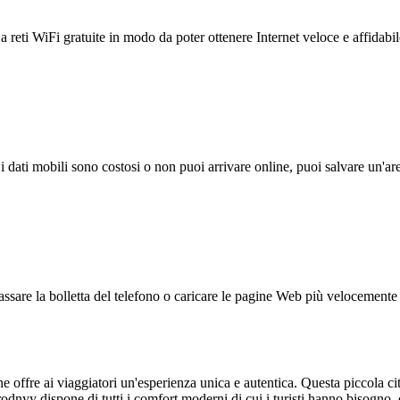
reti WiFi gratuite in modo da poter ottenere Internet veloce e affidabil
 i dati mobili sono costosi o non puoi arrivare online, puoi salvare un'ar
ssare la bolletta del telefono o caricare le pagine Web più velocemente s
offre ai viaggiatori un'esperienza unica e autentica. Questa piccola cit
odnyy dispone di tutti i comfort moderni di cui i turisti hanno bisogno,