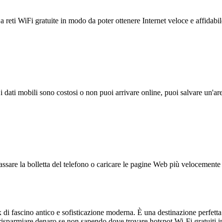
reti WiFi gratuite in modo da poter ottenere Internet veloce e affidabil
 i dati mobili sono costosi o non puoi arrivare online, puoi salvare un'ar
ssare la bolletta del telefono o caricare le pagine Web più velocemente s
di fascino antico e sofisticazione moderna. È una destinazione perfetta 
isparmiare denaro se non sapendo dove trovare hotspot Wi-Fi gratuiti 