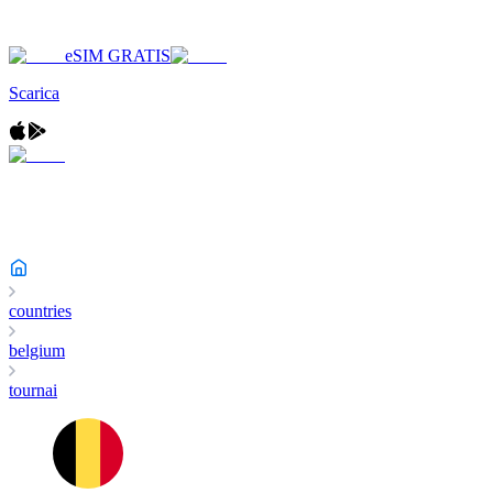
eSIM GRATIS
Scarica
countries
belgium
tournai