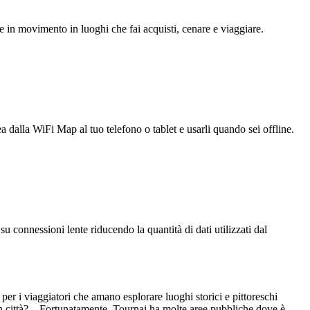
e in movimento in luoghi che fai acquisti, cenare e viaggiare.
ea dalla WiFi Map al tuo telefono o tablet e usarli quando sei offline.
u connessioni lente riducendo la quantità di dati utilizzati dal
per i viaggiatori che amano esplorare luoghi storici e pittoreschi
in città? Fortunatamente, Tournai ha molte aree pubbliche dove è