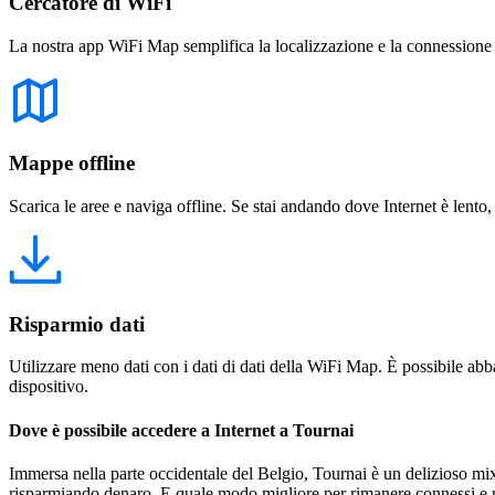
Cercatore di WiFi
La nostra app WiFi Map semplifica la localizzazione e la connessione a 
Mappe offline
Scarica le aree e naviga offline. Se stai andando dove Internet è lento,
Risparmio dati
Utilizzare meno dati con i dati di dati della WiFi Map. È possibile abba
dispositivo.
Dove è possibile accedere a Internet a Tournai
Immersa nella parte occidentale del Belgio, Tournai è un delizioso mix 
risparmiando denaro. E quale modo migliore per rimanere connessi e r