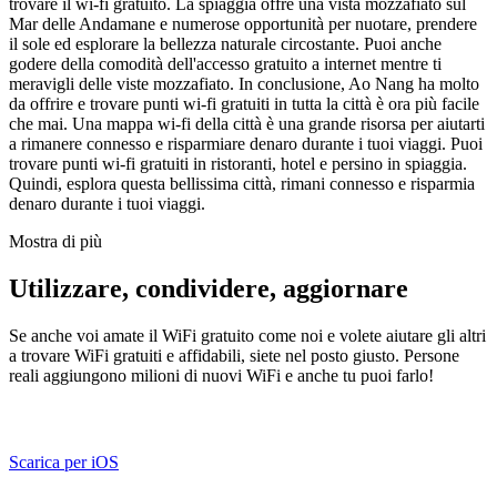
trovare il wi-fi gratuito. La spiaggia offre una vista mozzafiato sul
Mar delle Andamane e numerose opportunità per nuotare, prendere
il sole ed esplorare la bellezza naturale circostante. Puoi anche
godere della comodità dell'accesso gratuito a internet mentre ti
meravigli delle viste mozzafiato. In conclusione, Ao Nang ha molto
da offrire e trovare punti wi-fi gratuiti in tutta la città è ora più facile
che mai. Una mappa wi-fi della città è una grande risorsa per aiutarti
a rimanere connesso e risparmiare denaro durante i tuoi viaggi. Puoi
trovare punti wi-fi gratuiti in ristoranti, hotel e persino in spiaggia.
Quindi, esplora questa bellissima città, rimani connesso e risparmia
denaro durante i tuoi viaggi.
Mostra di più
Utilizzare, condividere, aggiornare
Se anche voi amate il WiFi gratuito come noi e volete aiutare gli altri
a trovare WiFi gratuiti e affidabili, siete nel posto giusto. Persone
reali aggiungono milioni di nuovi WiFi e anche tu puoi farlo!
Scarica per iOS