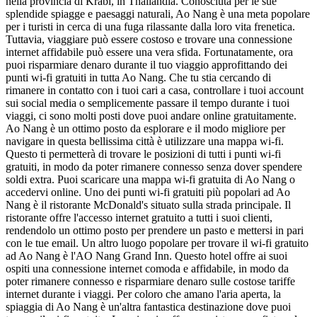
nella provincia di Krabi, in Thailandia. Conosciuta per le sue
splendide spiagge e paesaggi naturali, Ao Nang è una meta popolare
per i turisti in cerca di una fuga rilassante dalla loro vita frenetica.
Tuttavia, viaggiare può essere costoso e trovare una connessione
internet affidabile può essere una vera sfida. Fortunatamente, ora
puoi risparmiare denaro durante il tuo viaggio approfittando dei
punti wi-fi gratuiti in tutta Ao Nang. Che tu stia cercando di
rimanere in contatto con i tuoi cari a casa, controllare i tuoi account
sui social media o semplicemente passare il tempo durante i tuoi
viaggi, ci sono molti posti dove puoi andare online gratuitamente.
Ao Nang è un ottimo posto da esplorare e il modo migliore per
navigare in questa bellissima città è utilizzare una mappa wi-fi.
Questo ti permetterà di trovare le posizioni di tutti i punti wi-fi
gratuiti, in modo da poter rimanere connesso senza dover spendere
soldi extra. Puoi scaricare una mappa wi-fi gratuita di Ao Nang o
accedervi online. Uno dei punti wi-fi gratuiti più popolari ad Ao
Nang è il ristorante McDonald's situato sulla strada principale. Il
ristorante offre l'accesso internet gratuito a tutti i suoi clienti,
rendendolo un ottimo posto per prendere un pasto e mettersi in pari
con le tue email. Un altro luogo popolare per trovare il wi-fi gratuito
ad Ao Nang è l'AO Nang Grand Inn. Questo hotel offre ai suoi
ospiti una connessione internet comoda e affidabile, in modo da
poter rimanere connesso e risparmiare denaro sulle costose tariffe
internet durante i viaggi. Per coloro che amano l'aria aperta, la
spiaggia di Ao Nang è un'altra fantastica destinazione dove puoi