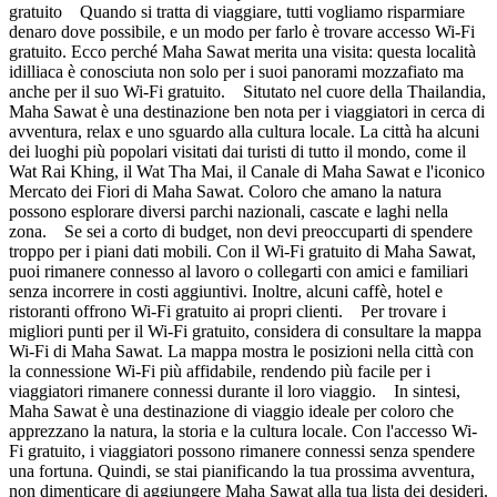
gratuito Quando si tratta di viaggiare, tutti vogliamo risparmiare
denaro dove possibile, e un modo per farlo è trovare accesso Wi-Fi
gratuito. Ecco perché Maha Sawat merita una visita: questa località
idilliaca è conosciuta non solo per i suoi panorami mozzafiato ma
anche per il suo Wi-Fi gratuito. Situtato nel cuore della Thailandia,
Maha Sawat è una destinazione ben nota per i viaggiatori in cerca di
avventura, relax e uno sguardo alla cultura locale. La città ha alcuni
dei luoghi più popolari visitati dai turisti di tutto il mondo, come il
Wat Rai Khing, il Wat Tha Mai, il Canale di Maha Sawat e l'iconico
Mercato dei Fiori di Maha Sawat. Coloro che amano la natura
possono esplorare diversi parchi nazionali, cascate e laghi nella
zona. Se sei a corto di budget, non devi preoccuparti di spendere
troppo per i piani dati mobili. Con il Wi-Fi gratuito di Maha Sawat,
puoi rimanere connesso al lavoro o collegarti con amici e familiari
senza incorrere in costi aggiuntivi. Inoltre, alcuni caffè, hotel e
ristoranti offrono Wi-Fi gratuito ai propri clienti. Per trovare i
migliori punti per il Wi-Fi gratuito, considera di consultare la mappa
Wi-Fi di Maha Sawat. La mappa mostra le posizioni nella città con
la connessione Wi-Fi più affidabile, rendendo più facile per i
viaggiatori rimanere connessi durante il loro viaggio. In sintesi,
Maha Sawat è una destinazione di viaggio ideale per coloro che
apprezzano la natura, la storia e la cultura locale. Con l'accesso Wi-
Fi gratuito, i viaggiatori possono rimanere connessi senza spendere
una fortuna. Quindi, se stai pianificando la tua prossima avventura,
non dimenticare di aggiungere Maha Sawat alla tua lista dei desideri.