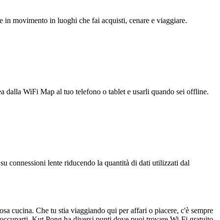
e in movimento in luoghi che fai acquisti, cenare e viaggiare.
ea dalla WiFi Map al tuo telefono o tablet e usarli quando sei offline.
u connessioni lente riducendo la quantità di dati utilizzati dal
iosa cucina. Che tu stia viaggiando qui per affari o piacere, c'è sempre
occuparti, Kut Pong ha diversi punti dove puoi trovare Wi-Fi gratuito.