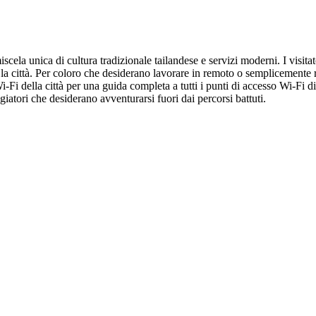
ela unica di cultura tradizionale tailandese e servizi moderni. I visita
 la città. Per coloro che desiderano lavorare in remoto o semplicemente
i della città per una guida completa a tutti i punti di accesso Wi-Fi dis
iatori che desiderano avventurarsi fuori dai percorsi battuti.