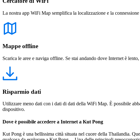
Cercatore di WiFi
La nostra app WiFi Map semplifica la localizzazione e la connessione a 
Mappe offline
Scarica le aree e naviga offline. Se stai andando dove Internet è lento,
Risparmio dati
Utilizzare meno dati con i dati di dati della WiFi Map. È possibile abba
dispositivo.
Dove è possibile accedere a Internet a Kut Pong
Kut Pong è una bellissima città situata nel cuore della Thailandia. Ques
qualcosa da esplorare a Kut Pong. Una delle principali preoccupazioni