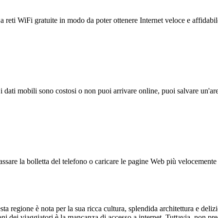
reti WiFi gratuite in modo da poter ottenere Internet veloce e affidabil
 i dati mobili sono costosi o non puoi arrivare online, puoi salvare un'ar
ssare la bolletta del telefono o caricare le pagine Web più velocemente s
ta regione è nota per la sua ricca cultura, splendida architettura e deliz
 dei viaggiatori è la mancanza di accesso a internet. Tuttavia, non pre