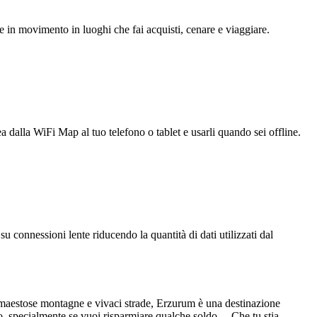
e in movimento in luoghi che fai acquisti, cenare e viaggiare.
ea dalla WiFi Map al tuo telefono o tablet e usarli quando sei offline.
u connessioni lente riducendo la quantità di dati utilizzati dal
ra, maestose montagne e vivaci strade, Erzurum è una destinazione
ito, specialmente se vuoi risparmiare qualche soldo. Che tu stia