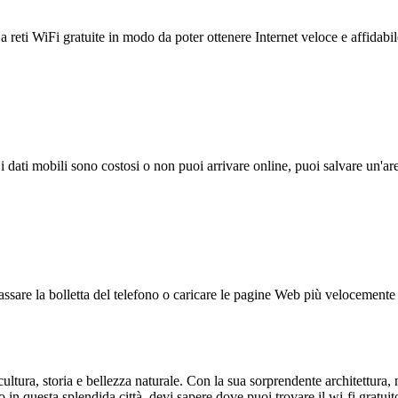
reti WiFi gratuite in modo da poter ottenere Internet veloce e affidabil
 i dati mobili sono costosi o non puoi arrivare online, puoi salvare un'ar
ssare la bolletta del telefono o caricare le pagine Web più velocemente s
ca cultura, storia e bellezza naturale. Con la sua sorprendente architettu
o in questa splendida città, devi sapere dove puoi trovare il wi-fi gratu