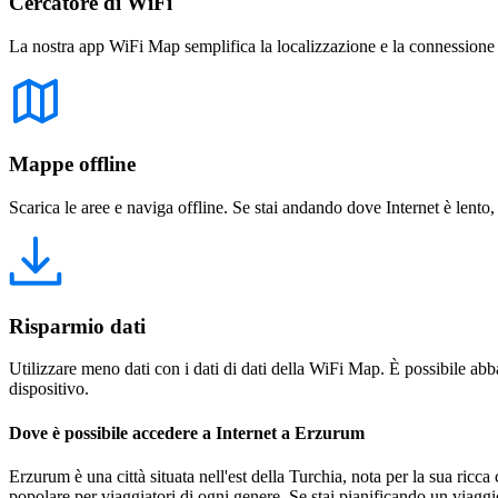
Cercatore di WiFi
La nostra app WiFi Map semplifica la localizzazione e la connessione a 
Mappe offline
Scarica le aree e naviga offline. Se stai andando dove Internet è lento,
Risparmio dati
Utilizzare meno dati con i dati di dati della WiFi Map. È possibile abba
dispositivo.
Dove è possibile accedere a Internet a Erzurum
Erzurum è una città situata nell'est della Turchia, nota per la sua ric
popolare per viaggiatori di ogni genere. Se stai pianificando un viaggi