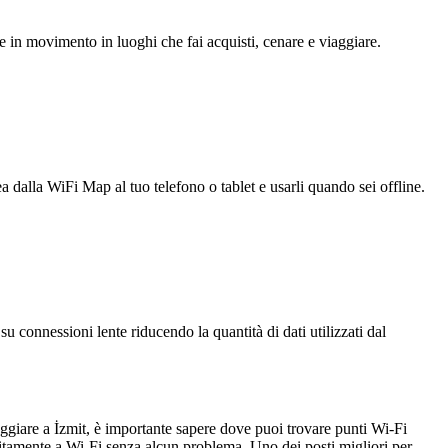
e in movimento in luoghi che fai acquisti, cenare e viaggiare.
ea dalla WiFi Map al tuo telefono o tablet e usarli quando sei offline.
u connessioni lente riducendo la quantità di dati utilizzati dal
viaggiare a İzmit, è importante sapere dove puoi trovare punti Wi-Fi
itamente a Wi-Fi senza alcun problema. Uno dei posti migliori per