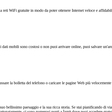
reti WiFi gratuite in modo da poter ottenere Internet veloce e affidabil
 i dati mobili sono costosi o non puoi arrivare online, puoi salvare un'ar
ssare la bolletta del telefono o caricare le pagine Web più velocemente s
l suo bellissimo paesaggio e la sua ricca storia. Se stai pianificando di 
rtunatamente, ci sono numerosi punti a İzmit dove puoi accedere gratu