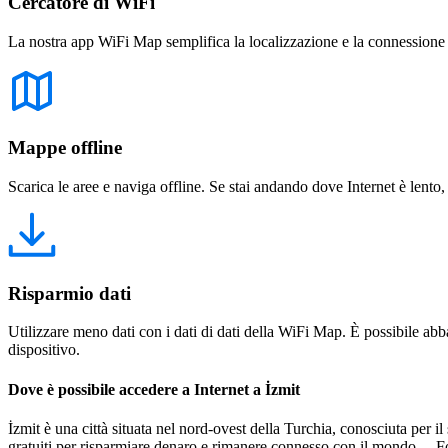
Cercatore di WiFi
La nostra app WiFi Map semplifica la localizzazione e la connessione a 
Mappe offline
Scarica le aree e naviga offline. Se stai andando dove Internet è lento,
Risparmio dati
Utilizzare meno dati con i dati di dati della WiFi Map. È possibile abba
dispositivo.
Dove è possibile accedere a Internet a İzmit
İzmit è una città situata nel nord-ovest della Turchia, conosciuta per i
gratuiti per risparmiare denaro e rimanere connesso con il mondo. Fo