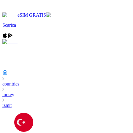
eSIM GRATIS
Scarica
countries
turkey
izmit