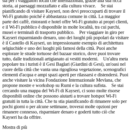
sia per i viaggiatori locali che internazionali, grazie alla sua ricca
storia, ai paesaggi mozzafiato e alla cultura vivace. Se stai
pianificando di visitare Kayseri, non devi preoccuparti di trovare il
Wi-Fi gratuito poiché è abbastanza comune in città. La maggior
parte dei caffè, ristoranti e hotel offre Wi-Fi gratuito ai propri clienti,
e il Wi-Fi pubblico è disponibile in molte località, tra cui parchi,
musei e terminali di trasporto pubblico. Per viaggiare in giro per
Kayseri risparmiando denaro, uno dei luoghi più popolari da visitare
è il Castello di Kayseri, un impressionante esempio di architettura
selgiuchide e uno dei luoghi più famosi della città. Puoi anche
esplorare le strade tortuose del bazaar storico, dove puoi trovare
tutto, dalle tradizionali artigianato ai vestiti moderni. Un'altra meta
popolare tra i turisti è il Gesi Baglari (Giardini di Gesi), un'oasi nel
cuore della città che vanta una rigogliosa vegetazione, scenografici
elementi d'acqua e ampi spazi aperti per rilassarsi e distendersi. Puoi
anche visitare la vicina Fondazione Internazionale Mevlana, che
propone mostre e workshop su Rumi e la cultura sufista. Se stai
cercando una mappa del Wi-Fi di Kayseri, ci sono molte risorse
disponibili online che possono aiutarti a trovare hotspot Wi-Fi
gratuiti in tutta la città. Che tu stia pianificando di rimanere solo per
pochi giorni o per alcune settimane, troverai molte opzioni per
rimanere connesso, risparmiare denaro e goderti tutto ciò che
Kayseri ha da offrire.
Mostra di più