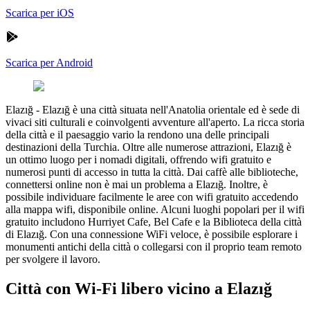
Scarica per iOS
Scarica per Android
Elazığ
-
Elazığ è una città situata nell'Anatolia orientale ed è sede di
vivaci siti culturali e coinvolgenti avventure all'aperto. La ricca storia
della città e il paesaggio vario la rendono una delle principali
destinazioni della Turchia. Oltre alle numerose attrazioni, Elazığ è
un ottimo luogo per i nomadi digitali, offrendo wifi gratuito e
numerosi punti di accesso in tutta la città. Dai caffè alle biblioteche,
connettersi online non è mai un problema a Elazığ. Inoltre, è
possibile individuare facilmente le aree con wifi gratuito accedendo
alla mappa wifi, disponibile online. Alcuni luoghi popolari per il wifi
gratuito includono Hurriyet Cafe, Bel Cafe e la Biblioteca della città
di Elazığ. Con una connessione WiFi veloce, è possibile esplorare i
monumenti antichi della città o collegarsi con il proprio team remoto
per svolgere il lavoro.
Città con Wi-Fi libero vicino a Elazığ