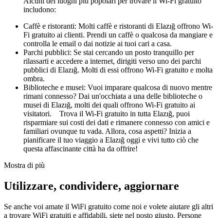
Alcuni dei luoghi più popolari per trovare il Wi-Fi gratuito
includono:
Caffè e ristoranti: Molti caffè e ristoranti di Elazığ offrono Wi-
Fi gratuito ai clienti. Prendi un caffè o qualcosa da mangiare e
controlla le email o dai notizie ai tuoi cari a casa.
Parchi pubblici: Se stai cercando un posto tranquillo per
rilassarti e accedere a internet, dirigiti verso uno dei parchi
pubblici di Elazığ. Molti di essi offrono Wi-Fi gratuito e molta
ombra.
Biblioteche e musei: Vuoi imparare qualcosa di nuovo mentre
rimani connesso? Dai un'occhiata a una delle biblioteche o
musei di Elazığ, molti dei quali offrono Wi-Fi gratuito ai
visitatori. Trova il Wi-Fi gratuito in tutta Elazığ, puoi
risparmiare sui costi dei dati e rimanere connesso con amici e
familiari ovunque tu vada. Allora, cosa aspetti? Inizia a
pianificare il tuo viaggio a Elazığ oggi e vivi tutto ciò che
questa affascinante città ha da offrire!
Mostra di più
Utilizzare, condividere, aggiornare
Se anche voi amate il WiFi gratuito come noi e volete aiutare gli altri
a trovare WiFi gratuiti e affidabili, siete nel posto giusto. Persone