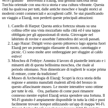
Wi-Fi gratuito Benvenuti a Elazığ, una gemma nascosta nella
Turchia orientale con una ricca storia e una cultura vibrante. Questa
città ha qualcosa per tutti, dalle antiche moschee e luoghi storici ai
moderni centri commerciali e accoglienti caffè. Se stai pianificando
un viaggio a Elazığ, non perderti queste principali attrazioni:
Castello di Harput: Questa antica fortezza situata su una
collina offre una vista mozzafiato sulla città ed è una tappa
obbligata per gli appassionati di storia. Girovagate nel
labirinto di rovine e assorbite l'atmosfera dei secoli passati.
Lago Hazar: Dirigiti verso questo pittoresco lago appena fuori
Elazığ per un pomeriggio rilassante di nuoto, canottaggio e
picnic. Ci sono molte aree ombreggiate per sfuggire al caldo
estivo!
Moschea di Fethiye: Ammira il lavoro di piastrelle intricato e i
minareti alti di questa bellissima moschea, che risale al
periodo ottomano. Non dimenticare di toglierti le scarpe prima
di entrare, come da tradizione!
Museo di Archeologia di Elazığ: Scopri la ricca storia della
regione e ammira manufatti risalenti all'età del bronzo in
questo affascinante museo. Le mostre interattive sono ottime
per tutte le età. Ora, parliamo di come puoi rimanere
connesso mentre esplori Elazığ senza spendere una fortuna. Il
Wi-Fi gratuito è ampiamente disponibile in tutta la città e puoi
facilmente trovare hotspot utilizzando un'app di mappa Wi-Fi.