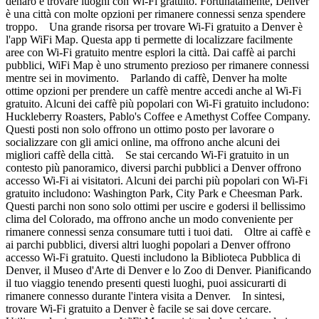
denaro è trovare luoghi con Wi-Fi gratuito. Fortunatamente, Denver
è una città con molte opzioni per rimanere connessi senza spendere
troppo. Una grande risorsa per trovare Wi-Fi gratuito a Denver è
l'app WiFi Map. Questa app ti permette di localizzare facilmente
aree con Wi-Fi gratuito mentre esplori la città. Dai caffè ai parchi
pubblici, WiFi Map è uno strumento prezioso per rimanere connessi
mentre sei in movimento. Parlando di caffè, Denver ha molte
ottime opzioni per prendere un caffè mentre accedi anche al Wi-Fi
gratuito. Alcuni dei caffè più popolari con Wi-Fi gratuito includono:
Huckleberry Roasters, Pablo's Coffee e Amethyst Coffee Company.
Questi posti non solo offrono un ottimo posto per lavorare o
socializzare con gli amici online, ma offrono anche alcuni dei
migliori caffè della città. Se stai cercando Wi-Fi gratuito in un
contesto più panoramico, diversi parchi pubblici a Denver offrono
accesso Wi-Fi ai visitatori. Alcuni dei parchi più popolari con Wi-Fi
gratuito includono: Washington Park, City Park e Cheesman Park.
Questi parchi non sono solo ottimi per uscire e godersi il bellissimo
clima del Colorado, ma offrono anche un modo conveniente per
rimanere connessi senza consumare tutti i tuoi dati. Oltre ai caffè e
ai parchi pubblici, diversi altri luoghi popolari a Denver offrono
accesso Wi-Fi gratuito. Questi includono la Biblioteca Pubblica di
Denver, il Museo d'Arte di Denver e lo Zoo di Denver. Pianificando
il tuo viaggio tenendo presenti questi luoghi, puoi assicurarti di
rimanere connesso durante l'intera visita a Denver. In sintesi,
trovare Wi-Fi gratuito a Denver è facile se sai dove cercare.