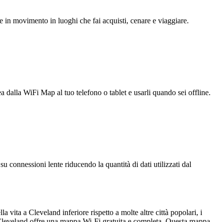
e in movimento in luoghi che fai acquisti, cenare e viaggiare.
ea dalla WiFi Map al tuo telefono o tablet e usarli quando sei offline.
u connessioni lente riducendo la quantità di dati utilizzati dal
 vita a Cleveland inferiore rispetto a molte altre città popolari, i
i, Cleveland offre una mappa Wi-Fi gratuita e completa. Questa mappa