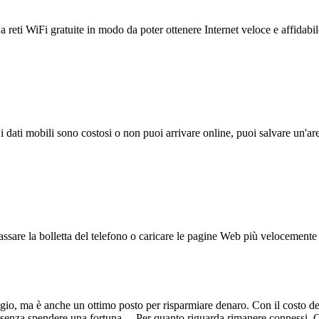
reti WiFi gratuite in modo da poter ottenere Internet veloce e affidabil
 i dati mobili sono costosi o non puoi arrivare online, puoi salvare un'ar
ssare la bolletta del telefono o caricare le pagine Web più velocemente s
gio, ma è anche un ottimo posto per risparmiare denaro. Con il costo della
ffrire senza spendere una fortuna. Per quanto riguarda rimanere conness