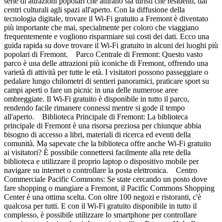
serie di attrazioni popolari che attirano sia turisti che residenti, dai
centri culturali agli spazi all'aperto. Con la diffusione della
tecnologia digitale, trovare il Wi-Fi gratuito a Fremont è diventato
più importante che mai, specialmente per coloro che viaggiano
frequentemente e vogliono risparmiare sui costi dei dati. Ecco una
guida rapida su dove trovare il Wi-Fi gratuito in alcuni dei luoghi più
popolari di Fremont. Parco Centrale di Fremont: Questo vasto
parco è una delle attrazioni più iconiche di Fremont, offrendo una
varietà di attività per tutte le età. I visitatori possono passeggiare o
pedalare lungo chilometri di sentieri panoramici, praticare sport su
campi aperti o fare un picnic in una delle numerose aree
ombreggiate. Il Wi-Fi gratuito è disponibile in tutto il parco,
rendendo facile rimanere connessi mentre si gode il tempo
all'aperto. Biblioteca Principale di Fremont: La biblioteca
principale di Fremont è una risorsa preziosa per chiunque abbia
bisogno di accesso a libri, materiali di ricerca ed eventi della
comunità. Ma sapevate che la biblioteca offre anche Wi-Fi gratuito
ai visitatori? È possibile connettersi facilmente alla rete della
biblioteca e utilizzare il proprio laptop o dispositivo mobile per
navigare su internet o controllare la posta elettronica. Centro
Commerciale Pacific Commons: Se state cercando un posto dove
fare shopping o mangiare a Fremont, il Pacific Commons Shopping
Center è una ottima scelta. Con oltre 100 negozi e ristoranti, c'è
qualcosa per tutti. E con il Wi-Fi gratuito disponibile in tutto il
complesso, è possibile utilizzare lo smartphone per controllare