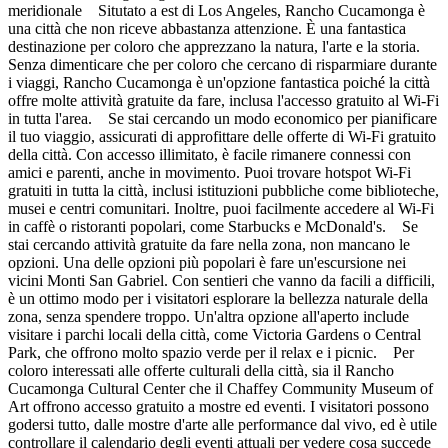
meridionale Situtato a est di Los Angeles, Rancho Cucamonga è
una città che non riceve abbastanza attenzione. È una fantastica
destinazione per coloro che apprezzano la natura, l'arte e la storia.
Senza dimenticare che per coloro che cercano di risparmiare durante
i viaggi, Rancho Cucamonga è un'opzione fantastica poiché la città
offre molte attività gratuite da fare, inclusa l'accesso gratuito al Wi-Fi
in tutta l'area. Se stai cercando un modo economico per pianificare
il tuo viaggio, assicurati di approfittare delle offerte di Wi-Fi gratuito
della città. Con accesso illimitato, è facile rimanere connessi con
amici e parenti, anche in movimento. Puoi trovare hotspot Wi-Fi
gratuiti in tutta la città, inclusi istituzioni pubbliche come biblioteche,
musei e centri comunitari. Inoltre, puoi facilmente accedere al Wi-Fi
in caffè o ristoranti popolari, come Starbucks e McDonald's. Se
stai cercando attività gratuite da fare nella zona, non mancano le
opzioni. Una delle opzioni più popolari è fare un'escursione nei
vicini Monti San Gabriel. Con sentieri che vanno da facili a difficili,
è un ottimo modo per i visitatori esplorare la bellezza naturale della
zona, senza spendere troppo. Un'altra opzione all'aperto include
visitare i parchi locali della città, come Victoria Gardens o Central
Park, che offrono molto spazio verde per il relax e i picnic. Per
coloro interessati alle offerte culturali della città, sia il Rancho
Cucamonga Cultural Center che il Chaffey Community Museum of
Art offrono accesso gratuito a mostre ed eventi. I visitatori possono
godersi tutto, dalle mostre d'arte alle performance dal vivo, ed è utile
controllare il calendario degli eventi attuali per vedere cosa succede