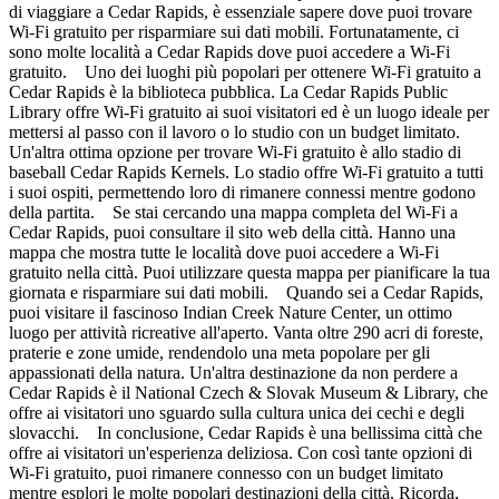
di viaggiare a Cedar Rapids, è essenziale sapere dove puoi trovare
Wi-Fi gratuito per risparmiare sui dati mobili. Fortunatamente, ci
sono molte località a Cedar Rapids dove puoi accedere a Wi-Fi
gratuito. Uno dei luoghi più popolari per ottenere Wi-Fi gratuito a
Cedar Rapids è la biblioteca pubblica. La Cedar Rapids Public
Library offre Wi-Fi gratuito ai suoi visitatori ed è un luogo ideale per
mettersi al passo con il lavoro o lo studio con un budget limitato.
Un'altra ottima opzione per trovare Wi-Fi gratuito è allo stadio di
baseball Cedar Rapids Kernels. Lo stadio offre Wi-Fi gratuito a tutti
i suoi ospiti, permettendo loro di rimanere connessi mentre godono
della partita. Se stai cercando una mappa completa del Wi-Fi a
Cedar Rapids, puoi consultare il sito web della città. Hanno una
mappa che mostra tutte le località dove puoi accedere a Wi-Fi
gratuito nella città. Puoi utilizzare questa mappa per pianificare la tua
giornata e risparmiare sui dati mobili. Quando sei a Cedar Rapids,
puoi visitare il fascinoso Indian Creek Nature Center, un ottimo
luogo per attività ricreative all'aperto. Vanta oltre 290 acri di foreste,
praterie e zone umide, rendendolo una meta popolare per gli
appassionati della natura. Un'altra destinazione da non perdere a
Cedar Rapids è il National Czech & Slovak Museum & Library, che
offre ai visitatori uno sguardo sulla cultura unica dei cechi e degli
slovacchi. In conclusione, Cedar Rapids è una bellissima città che
offre ai visitatori un'esperienza deliziosa. Con così tante opzioni di
Wi-Fi gratuito, puoi rimanere connesso con un budget limitato
mentre esplori le molte popolari destinazioni della città. Ricorda,