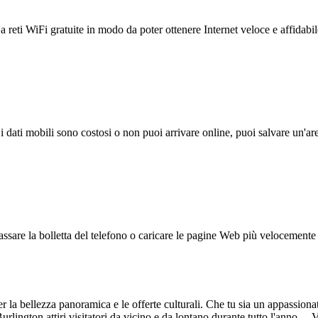
reti WiFi gratuite in modo da poter ottenere Internet veloce e affidabil
 i dati mobili sono costosi o non puoi arrivare online, puoi salvare un'ar
ssare la bolletta del telefono o caricare le pagine Web più velocemente s
 la bellezza panoramica e le offerte culturali. Che tu sia un appassionato
é Burlington attiri visitatori da vicino e da lontano durante tutto l'ann