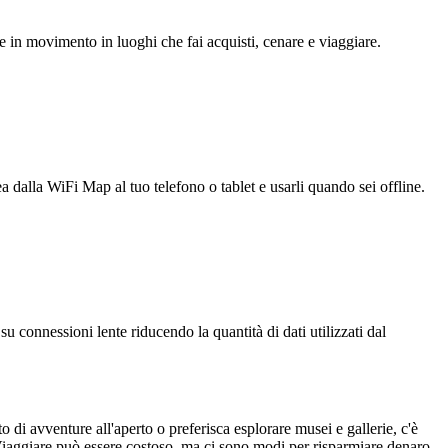
e in movimento in luoghi che fai acquisti, cenare e viaggiare.
ea dalla WiFi Map al tuo telefono o tablet e usarli quando sei offline.
u connessioni lente riducendo la quantità di dati utilizzati dal
 di avventure all'aperto o preferisca esplorare musei e gallerie, c'è
o. Viaggiare può essere costoso, ma ci sono modi per risparmiare denaro