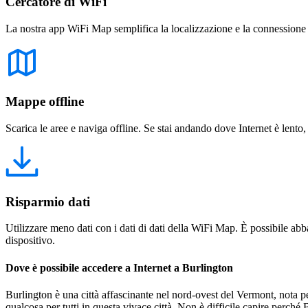
Cercatore di WiFi
La nostra app WiFi Map semplifica la localizzazione e la connessione a 
Mappe offline
Scarica le aree e naviga offline. Se stai andando dove Internet è lento,
Risparmio dati
Utilizzare meno dati con i dati di dati della WiFi Map. È possibile abba
dispositivo.
Dove è possibile accedere a Internet a Burlington
Burlington è una città affascinante nel nord-ovest del Vermont, nota per
qualcosa per tutti in questa vivace città. Non è difficile capire perch