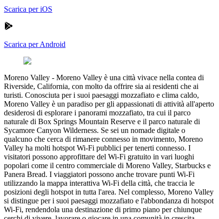
Scarica per iOS
Scarica per Android
Moreno Valley
-
Moreno Valley è una città vivace nella contea di
Riverside, California, con molto da offrire sia ai residenti che ai
turisti. Conosciuta per i suoi paesaggi mozzafiato e clima caldo,
Moreno Valley è un paradiso per gli appassionati di attività all'aperto
desiderosi di esplorare i panorami mozzafiato, tra cui il parco
naturale di Box Springs Mountain Reserve e il parco naturale di
Sycamore Canyon Wilderness. Se sei un nomade digitale o
qualcuno che cerca di rimanere connesso in movimento, Moreno
Valley ha molti hotspot Wi-Fi pubblici per tenerti connesso. I
visitatori possono approfittare del Wi-Fi gratuito in vari luoghi
popolari come il centro commerciale di Moreno Valley, Starbucks e
Panera Bread. I viaggiatori possono anche trovare punti Wi-Fi
utilizzando la mappa interattiva Wi-Fi della città, che traccia le
posizioni degli hotspot in tutta l'area. Nel complesso, Moreno Valley
si distingue per i suoi paesaggi mozzafiato e l'abbondanza di hotspot
Wi-Fi, rendendola una destinazione di primo piano per chiunque
cerchi di vivere, lavorare o giocare in una comunità in crescita.