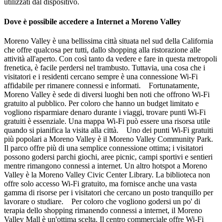
utilizzati dal dispositivo.
Dove è possibile accedere a Internet a Moreno Valley
Moreno Valley è una bellissima città situata nel sud della California
che offre qualcosa per tutti, dallo shopping alla ristorazione alle
attività all'aperto. Con così tanto da vedere e fare in questa metropoli
frenetica, è facile perdersi nel trambusto. Tuttavia, una cosa che i
visitatori e i residenti cercano sempre è una connessione Wi-Fi
affidabile per rimanere connessi e informati. Fortunatamente,
Moreno Valley è sede di diversi luoghi ben noti che offrono Wi-Fi
gratuito al pubblico. Per coloro che hanno un budget limitato e
vogliono risparmiare denaro durante i viaggi, trovare punti Wi-Fi
gratuiti è essenziale. Una mappa Wi-Fi può essere una risorsa utile
quando si pianifica la visita alla città. Uno dei punti Wi-Fi gratuiti
più popolari a Moreno Valley è il Moreno Valley Community Park.
Il parco offre più di una semplice connessione ottima; i visitatori
possono godersi parchi giochi, aree picnic, campi sportivi e sentieri
mentre rimangono connessi a internet. Un altro hotspot a Moreno
Valley è la Moreno Valley Civic Center Library. La biblioteca non
offre solo accesso Wi-Fi gratuito, ma fornisce anche una vasta
gamma di risorse per i visitatori che cercano un posto tranquillo per
lavorare o studiare. Per coloro che vogliono godersi un po' di
terapia dello shopping rimanendo connessi a internet, il Moreno
Valley Mall è un'ottima scelta. Il centro commerciale offre Wi-Fi