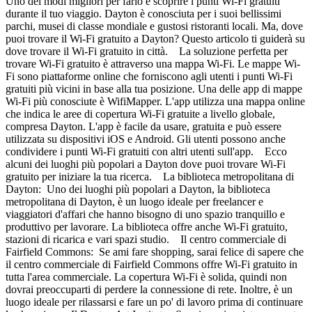
Uno dei modi migliori per farlo è scoprire i punti Wi-Fi gratuiti
durante il tuo viaggio. Dayton è conosciuta per i suoi bellissimi
parchi, musei di classe mondiale e gustosi ristoranti locali. Ma, dove
puoi trovare il Wi-Fi gratuito a Dayton? Questo articolo ti guiderà su
dove trovare il Wi-Fi gratuito in città. La soluzione perfetta per
trovare Wi-Fi gratuito è attraverso una mappa Wi-Fi. Le mappe Wi-
Fi sono piattaforme online che forniscono agli utenti i punti Wi-Fi
gratuiti più vicini in base alla tua posizione. Una delle app di mappe
Wi-Fi più conosciute è WifiMapper. L'app utilizza una mappa online
che indica le aree di copertura Wi-Fi gratuite a livello globale,
compresa Dayton. L'app è facile da usare, gratuita e può essere
utilizzata su dispositivi iOS e Android. Gli utenti possono anche
condividere i punti Wi-Fi gratuiti con altri utenti sull'app. Ecco
alcuni dei luoghi più popolari a Dayton dove puoi trovare Wi-Fi
gratuito per iniziare la tua ricerca. La biblioteca metropolitana di
Dayton: Uno dei luoghi più popolari a Dayton, la biblioteca
metropolitana di Dayton, è un luogo ideale per freelancer e
viaggiatori d'affari che hanno bisogno di uno spazio tranquillo e
produttivo per lavorare. La biblioteca offre anche Wi-Fi gratuito,
stazioni di ricarica e vari spazi studio. Il centro commerciale di
Fairfield Commons: Se ami fare shopping, sarai felice di sapere che
il centro commerciale di Fairfield Commons offre Wi-Fi gratuito in
tutta l'area commerciale. La copertura Wi-Fi è solida, quindi non
dovrai preoccuparti di perdere la connessione di rete. Inoltre, è un
luogo ideale per rilassarsi e fare un po' di lavoro prima di continuare