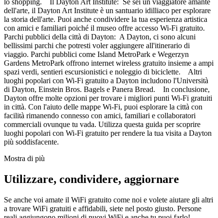
lo shopping. Il Dayton Art Institute: Se sei un viaggiatore amante
dell'arte, il Dayton Art Institute è un santuario idilliaco per esplorare
la storia dell'arte. Puoi anche condividere la tua esperienza artistica
con amici e familiari poiché il museo offre accesso Wi-Fi gratuito.
Parchi pubblici della città di Dayton: A Dayton, ci sono alcuni
bellissimi parchi che potresti voler aggiungere all'itinerario di
viaggio. Parchi pubblici come Island MetroPark e Wegerzyn
Gardens MetroPark offrono internet wireless gratuito insieme a ampi
spazi verdi, sentieri escursionistici e noleggio di biciclette. Altri
luoghi popolari con Wi-Fi gratuito a Dayton includono l'Università
di Dayton, Einstein Bros. Bagels e Panera Bread. In conclusione,
Dayton offre molte opzioni per trovare i migliori punti Wi-Fi gratuiti
in città. Con l'aiuto delle mappe Wi-Fi, puoi esplorare la città con
facilità rimanendo connesso con amici, familiari e collaboratori
commerciali ovunque tu vada. Utilizza questa guida per scoprire
luoghi popolari con Wi-Fi gratuito per rendere la tua visita a Dayton
più soddisfacente.
Mostra di più
Utilizzare, condividere, aggiornare
Se anche voi amate il WiFi gratuito come noi e volete aiutare gli altri
a trovare WiFi gratuiti e affidabili, siete nel posto giusto. Persone
reali aggiungono milioni di nuovi WiFi e anche tu puoi farlo!