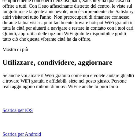
semplicemente concederti deliziosi piatti, Salisbury ha qualcosa da
offrire a tutti. Con il suo affascinante distretto del centro, le viste sul
lungofiume e la gente amichevole, non è sorprendente che Salisbury
attiri visitatori tutto l'anno. Non preoccuparti di rimanere connesso
durante la tua visita - puoi facilmente trovare hotspot WiFi gratuiti in
tutta la città per aiutarti a navigare e restare in contatto con i tuoi cari.
Quindi, approfitta delle opzioni WiFi gratuite disponibili e goditi
tutto ciò che questa vibrante città ha da offrire.
Mostra di più
Utilizzare, condividere, aggiornare
Se anche voi amate il WiFi gratuito come noi e volete aiutare gli altri
a trovare WiFi gratuiti e affidabili, siete nel posto giusto. Persone
reali aggiungono milioni di nuovi WiFi e anche tu puoi farlo!
Scarica per iOS
Scarica per Android