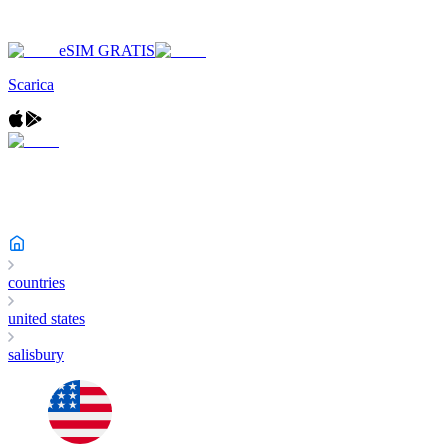
eSIM GRATIS
Scarica
countries
united states
salisbury