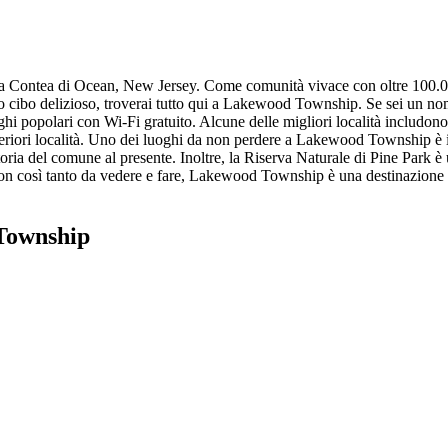
 Contea di Ocean, New Jersey. Come comunità vivace con oltre 100.000
ali o cibo delizioso, troverai tutto qui a Lakewood Township. Se sei un
ghi popolari con Wi-Fi gratuito. Alcune delle migliori località includ
riori località. Uno dei luoghi da non perdere a Lakewood Township è 
toria del comune al presente. Inoltre, la Riserva Naturale di Pine Park è
n così tanto da vedere e fare, Lakewood Township è una destinazione emoz
 Township