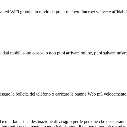
reti WiFi gratuite in modo da poter ottenere Internet veloce e affidabil
 i dati mobili sono costosi o non puoi arrivare online, puoi salvare un'ar
ssare la bolletta del telefono o caricare le pagine Web più velocemente s
 una fantastica destinazione di viaggio per le persone che desiderano g
 Internet, specialmente quando hai bisogno di mappe o vuoi risparmiare 