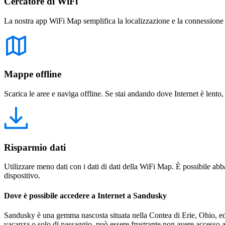
Cercatore di WiFi
La nostra app WiFi Map semplifica la localizzazione e la connessione a 
Mappe offline
Scarica le aree e naviga offline. Se stai andando dove Internet è lento,
Risparmio dati
Utilizzare meno dati con i dati di dati della WiFi Map. È possibile abba
dispositivo.
Dove è possibile accedere a Internet a Sandusky
Sandusky è una gemma nascosta situata nella Contea di Erie, Ohio, ed è
vacanza o solo di passaggio, può essere frustrante non avere accesso a