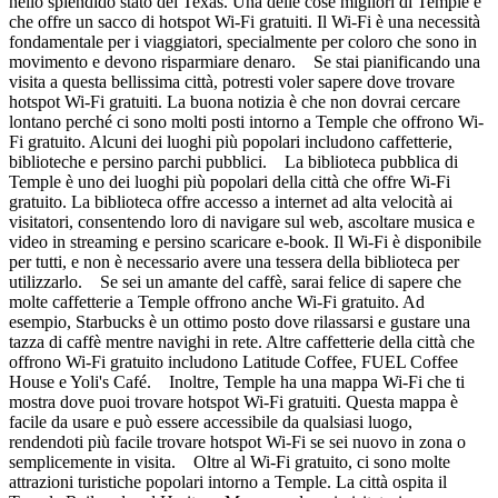
nello splendido stato del Texas. Una delle cose migliori di Temple è
che offre un sacco di hotspot Wi-Fi gratuiti. Il Wi-Fi è una necessità
fondamentale per i viaggiatori, specialmente per coloro che sono in
movimento e devono risparmiare denaro. Se stai pianificando una
visita a questa bellissima città, potresti voler sapere dove trovare
hotspot Wi-Fi gratuiti. La buona notizia è che non dovrai cercare
lontano perché ci sono molti posti intorno a Temple che offrono Wi-
Fi gratuito. Alcuni dei luoghi più popolari includono caffetterie,
biblioteche e persino parchi pubblici. La biblioteca pubblica di
Temple è uno dei luoghi più popolari della città che offre Wi-Fi
gratuito. La biblioteca offre accesso a internet ad alta velocità ai
visitatori, consentendo loro di navigare sul web, ascoltare musica e
video in streaming e persino scaricare e-book. Il Wi-Fi è disponibile
per tutti, e non è necessario avere una tessera della biblioteca per
utilizzarlo. Se sei un amante del caffè, sarai felice di sapere che
molte caffetterie a Temple offrono anche Wi-Fi gratuito. Ad
esempio, Starbucks è un ottimo posto dove rilassarsi e gustare una
tazza di caffè mentre navighi in rete. Altre caffetterie della città che
offrono Wi-Fi gratuito includono Latitude Coffee, FUEL Coffee
House e Yoli's Café. Inoltre, Temple ha una mappa Wi-Fi che ti
mostra dove puoi trovare hotspot Wi-Fi gratuiti. Questa mappa è
facile da usare e può essere accessibile da qualsiasi luogo,
rendendoti più facile trovare hotspot Wi-Fi se sei nuovo in zona o
semplicemente in visita. Oltre al Wi-Fi gratuito, ci sono molte
attrazioni turistiche popolari intorno a Temple. La città ospita il