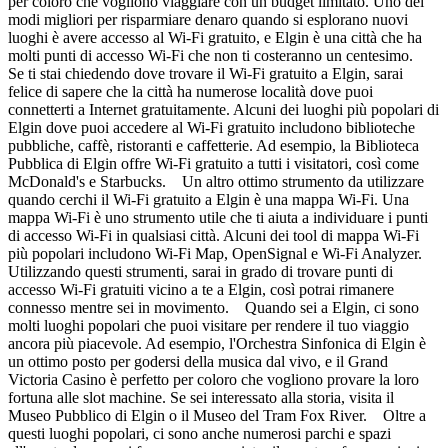
per coloro che vogliono viaggiare con un budget limitato. Uno dei
modi migliori per risparmiare denaro quando si esplorano nuovi
luoghi è avere accesso al Wi-Fi gratuito, e Elgin è una città che ha
molti punti di accesso Wi-Fi che non ti costeranno un centesimo.
Se ti stai chiedendo dove trovare il Wi-Fi gratuito a Elgin, sarai
felice di sapere che la città ha numerose località dove puoi
connetterti a Internet gratuitamente. Alcuni dei luoghi più popolari di
Elgin dove puoi accedere al Wi-Fi gratuito includono biblioteche
pubbliche, caffè, ristoranti e caffetterie. Ad esempio, la Biblioteca
Pubblica di Elgin offre Wi-Fi gratuito a tutti i visitatori, così come
McDonald's e Starbucks. Un altro ottimo strumento da utilizzare
quando cerchi il Wi-Fi gratuito a Elgin è una mappa Wi-Fi. Una
mappa Wi-Fi è uno strumento utile che ti aiuta a individuare i punti
di accesso Wi-Fi in qualsiasi città. Alcuni dei tool di mappa Wi-Fi
più popolari includono Wi-Fi Map, OpenSignal e Wi-Fi Analyzer.
Utilizzando questi strumenti, sarai in grado di trovare punti di
accesso Wi-Fi gratuiti vicino a te a Elgin, così potrai rimanere
connesso mentre sei in movimento. Quando sei a Elgin, ci sono
molti luoghi popolari che puoi visitare per rendere il tuo viaggio
ancora più piacevole. Ad esempio, l'Orchestra Sinfonica di Elgin è
un ottimo posto per godersi della musica dal vivo, e il Grand
Victoria Casino è perfetto per coloro che vogliono provare la loro
fortuna alle slot machine. Se sei interessato alla storia, visita il
Museo Pubblico di Elgin o il Museo del Tram Fox River. Oltre a
questi luoghi popolari, ci sono anche numerosi parchi e spazi