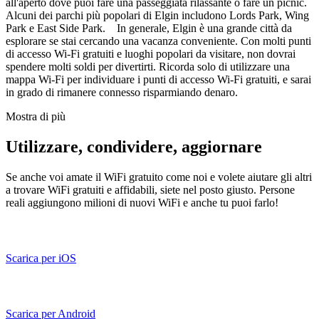
all'aperto dove puoi fare una passeggiata rilassante o fare un picnic.
Alcuni dei parchi più popolari di Elgin includono Lords Park, Wing
Park e East Side Park. In generale, Elgin è una grande città da
esplorare se stai cercando una vacanza conveniente. Con molti punti
di accesso Wi-Fi gratuiti e luoghi popolari da visitare, non dovrai
spendere molti soldi per divertirti. Ricorda solo di utilizzare una
mappa Wi-Fi per individuare i punti di accesso Wi-Fi gratuiti, e sarai
in grado di rimanere connesso risparmiando denaro.
Mostra di più
Utilizzare, condividere, aggiornare
Se anche voi amate il WiFi gratuito come noi e volete aiutare gli altri
a trovare WiFi gratuiti e affidabili, siete nel posto giusto. Persone
reali aggiungono milioni di nuovi WiFi e anche tu puoi farlo!
Scarica per iOS
Scarica per Android