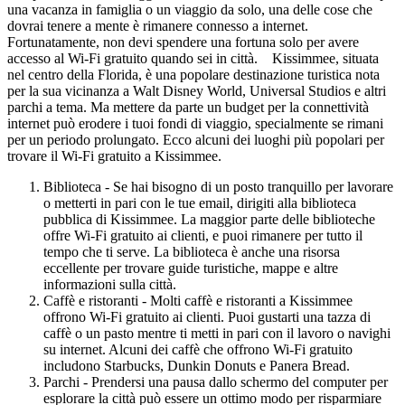
una vacanza in famiglia o un viaggio da solo, una delle cose che
dovrai tenere a mente è rimanere connesso a internet.
Fortunatamente, non devi spendere una fortuna solo per avere
accesso al Wi-Fi gratuito quando sei in città. Kissimmee, situata
nel centro della Florida, è una popolare destinazione turistica nota
per la sua vicinanza a Walt Disney World, Universal Studios e altri
parchi a tema. Ma mettere da parte un budget per la connettività
internet può erodere i tuoi fondi di viaggio, specialmente se rimani
per un periodo prolungato. Ecco alcuni dei luoghi più popolari per
trovare il Wi-Fi gratuito a Kissimmee.
Biblioteca - Se hai bisogno di un posto tranquillo per lavorare
o metterti in pari con le tue email, dirigiti alla biblioteca
pubblica di Kissimmee. La maggior parte delle biblioteche
offre Wi-Fi gratuito ai clienti, e puoi rimanere per tutto il
tempo che ti serve. La biblioteca è anche una risorsa
eccellente per trovare guide turistiche, mappe e altre
informazioni sulla città.
Caffè e ristoranti - Molti caffè e ristoranti a Kissimmee
offrono Wi-Fi gratuito ai clienti. Puoi gustarti una tazza di
caffè o un pasto mentre ti metti in pari con il lavoro o navighi
su internet. Alcuni dei caffè che offrono Wi-Fi gratuito
includono Starbucks, Dunkin Donuts e Panera Bread.
Parchi - Prendersi una pausa dallo schermo del computer per
esplorare la città può essere un ottimo modo per risparmiare