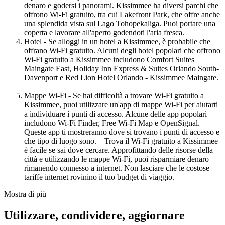
denaro e godersi i panorami. Kissimmee ha diversi parchi che
offrono Wi-Fi gratuito, tra cui Lakefront Park, che offre anche
una splendida vista sul Lago Tohopekaliga. Puoi portare una
coperta e lavorare all'aperto godendoti l'aria fresca.
Hotel - Se alloggi in un hotel a Kissimmee, è probabile che
offrano Wi-Fi gratuito. Alcuni degli hotel popolari che offrono
Wi-Fi gratuito a Kissimmee includono Comfort Suites
Maingate East, Holiday Inn Express & Suites Orlando South-
Davenport e Red Lion Hotel Orlando - Kissimmee Maingate.
Mappe Wi-Fi - Se hai difficoltà a trovare Wi-Fi gratuito a
Kissimmee, puoi utilizzare un'app di mappe Wi-Fi per aiutarti
a individuare i punti di accesso. Alcune delle app popolari
includono Wi-Fi Finder, Free Wi-Fi Map e OpenSignal.
Queste app ti mostreranno dove si trovano i punti di accesso e
che tipo di luogo sono. Trova il Wi-Fi gratuito a Kissimmee
è facile se sai dove cercare. Approfittando delle risorse della
città e utilizzando le mappe Wi-Fi, puoi risparmiare denaro
rimanendo connesso a internet. Non lasciare che le costose
tariffe internet rovinino il tuo budget di viaggio.
Mostra di più
Utilizzare, condividere, aggiornare