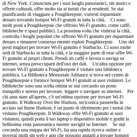
di New York. Conosciuta per i suoi luoghi panoramici, siti storici e
offerte culturali, offre molto sia ai turisti che ai residenti. Se stai
pianificando di viaggiare a Poughkeepsie, vorresti risparmiare
denaro trovando hotspot Wi-Fi gratuiti in tutta la città. Ci sono
molti posti a Poughkeepsie che offrono Wi-Fi gratuito, come caffè,
biblioteche e spazi pubblici. La prossima volta che visiterai la città,
controlla i luoghi popolari che offrono Wi-Fi gratuito per risparmiare
denaro e rimanere connesso mentre esplori Poughkeepsie. Uno dei
posti migliori per trovare Wi-Fi gratuito è Starbucks. Ci sono molte
sedi di Starbucks in tutta la città, e la maggior parte di esse offre Wi-
Fi gratuito ai propri clienti. Prendi un caffè e lavora o naviga su
internet, senza preoccuparti dell'uso dei dati. Un'altra opzione per
trovare Wi-Fi gratuito a Poughkeepsie è visitare una biblioteca
pubblica. La Biblioteca Memoriale Adriance si trova nel centro di
Poughkeepsie e fornisce hotspot Wi-Fi gratuiti ai suoi visitatori. Le
biblioteche sono una scelta ottima se stai cercando un posto
tranquillo e sereno per lavorare, leggere o navigare su internet. Per
chi ama stare all'aperto, c'è un'ottima opzione per trovare Wi-Fi
gratuito. Il Walkway Over the Hudson, un'iconica passerella in
acciaio sul fiume Hudson, è un punto di riferimento per i turisti che
visitano Poughkeepsie. Il Walkway offre Wi-Fi gratuito ai suoi
visitatori, quindi porta il tuo laptop o dispositivo mobile e goditi la
bellissima vista panoramica mentre navighi su Internet. Se stai
cercando una mappa dei Wi-Fi, fai una rapida ricerca online e
troverai molti siti web e app che possono aiutarti a trovare hotspot