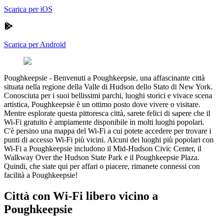
Scarica per iOS
Scarica per Android
Poughkeepsie
-
Benvenuti a Poughkeepsie, una affascinante città
situata nella regione della Valle di Hudson dello Stato di New York.
Conosciuta per i suoi bellissimi parchi, luoghi storici e vivace scena
artistica, Poughkeepsie è un ottimo posto dove vivere o visitare.
Mentre esplorate questa pittoresca città, sarete felici di sapere che il
Wi-Fi gratuito è ampiamente disponibile in molti luoghi popolari.
C'è persino una mappa del Wi-Fi a cui potete accedere per trovare i
punti di accesso Wi-Fi più vicini. Alcuni dei luoghi più popolari con
Wi-Fi a Poughkeepsie includono il Mid-Hudson Civic Center, il
Walkway Over the Hudson State Park e il Poughkeepsie Plaza.
Quindi, che siate qui per affari o piacere, rimanete connessi con
facilità a Poughkeepsie!
Città con Wi-Fi libero vicino a
Poughkeepsie