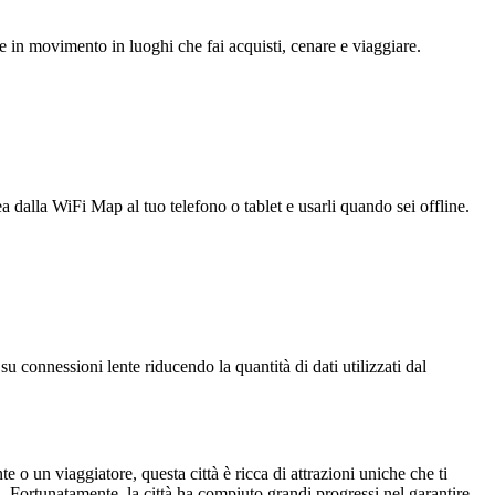
e in movimento in luoghi che fai acquisti, cenare e viaggiare.
ea dalla WiFi Map al tuo telefono o tablet e usarli quando sei offline.
u connessioni lente riducendo la quantità di dati utilizzati dal
te o un viaggiatore, questa città è ricca di attrazioni uniche che ti
 Fortunatamente, la città ha compiuto grandi progressi nel garantire