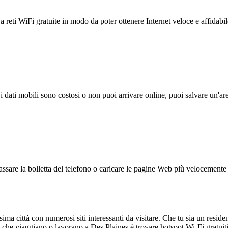
reti WiFi gratuite in modo da poter ottenere Internet veloce e affidabil
 i dati mobili sono costosi o non puoi arrivare online, puoi salvare un'ar
ssare la bolletta del telefono o caricare le pagine Web più velocemente s
ssima città con numerosi siti interessanti da visitare. Che tu sia un residen
che viaggiano o lavorano a Des Plaines è trovare hotspot Wi-Fi gratuiti.