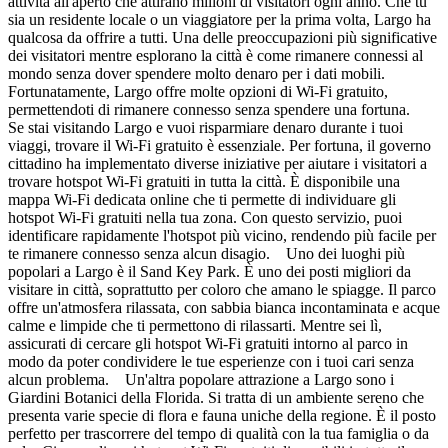
attività all'aperto che attirano milioni di visitatori ogni anno. Che tu
sia un residente locale o un viaggiatore per la prima volta, Largo ha
qualcosa da offrire a tutti. Una delle preoccupazioni più significative
dei visitatori mentre esplorano la città è come rimanere connessi al
mondo senza dover spendere molto denaro per i dati mobili.
Fortunatamente, Largo offre molte opzioni di Wi-Fi gratuito,
permettendoti di rimanere connesso senza spendere una fortuna.
Se stai visitando Largo e vuoi risparmiare denaro durante i tuoi
viaggi, trovare il Wi-Fi gratuito è essenziale. Per fortuna, il governo
cittadino ha implementato diverse iniziative per aiutare i visitatori a
trovare hotspot Wi-Fi gratuiti in tutta la città. È disponibile una
mappa Wi-Fi dedicata online che ti permette di individuare gli
hotspot Wi-Fi gratuiti nella tua zona. Con questo servizio, puoi
identificare rapidamente l'hotspot più vicino, rendendo più facile per
te rimanere connesso senza alcun disagio. Uno dei luoghi più
popolari a Largo è il Sand Key Park. È uno dei posti migliori da
visitare in città, soprattutto per coloro che amano le spiagge. Il parco
offre un'atmosfera rilassata, con sabbia bianca incontaminata e acque
calme e limpide che ti permettono di rilassarti. Mentre sei lì,
assicurati di cercare gli hotspot Wi-Fi gratuiti intorno al parco in
modo da poter condividere le tue esperienze con i tuoi cari senza
alcun problema. Un'altra popolare attrazione a Largo sono i
Giardini Botanici della Florida. Si tratta di un ambiente sereno che
presenta varie specie di flora e fauna uniche della regione. È il posto
perfetto per trascorrere del tempo di qualità con la tua famiglia o da