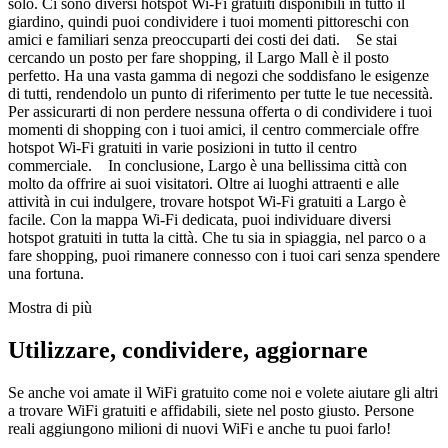
solo. Ci sono diversi hotspot Wi-Fi gratuiti disponibili in tutto il
giardino, quindi puoi condividere i tuoi momenti pittoreschi con
amici e familiari senza preoccuparti dei costi dei dati. Se stai
cercando un posto per fare shopping, il Largo Mall è il posto
perfetto. Ha una vasta gamma di negozi che soddisfano le esigenze
di tutti, rendendolo un punto di riferimento per tutte le tue necessità.
Per assicurarti di non perdere nessuna offerta o di condividere i tuoi
momenti di shopping con i tuoi amici, il centro commerciale offre
hotspot Wi-Fi gratuiti in varie posizioni in tutto il centro
commerciale. In conclusione, Largo è una bellissima città con
molto da offrire ai suoi visitatori. Oltre ai luoghi attraenti e alle
attività in cui indulgere, trovare hotspot Wi-Fi gratuiti a Largo è
facile. Con la mappa Wi-Fi dedicata, puoi individuare diversi
hotspot gratuiti in tutta la città. Che tu sia in spiaggia, nel parco o a
fare shopping, puoi rimanere connesso con i tuoi cari senza spendere
una fortuna.
Mostra di più
Utilizzare, condividere, aggiornare
Se anche voi amate il WiFi gratuito come noi e volete aiutare gli altri
a trovare WiFi gratuiti e affidabili, siete nel posto giusto. Persone
reali aggiungono milioni di nuovi WiFi e anche tu puoi farlo!