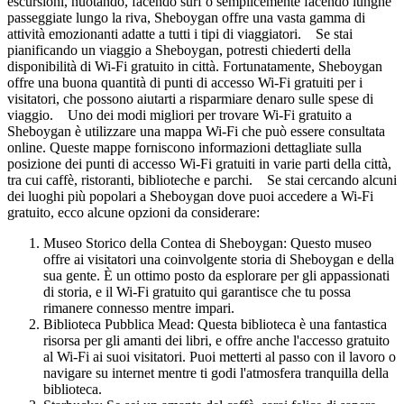
escursioni, nuotando, facendo surf o semplicemente facendo lunghe
passeggiate lungo la riva, Sheboygan offre una vasta gamma di
attività emozionanti adatte a tutti i tipi di viaggiatori. Se stai
pianificando un viaggio a Sheboygan, potresti chiederti della
disponibilità di Wi-Fi gratuito in città. Fortunatamente, Sheboygan
offre una buona quantità di punti di accesso Wi-Fi gratuiti per i
visitatori, che possono aiutarti a risparmiare denaro sulle spese di
viaggio. Uno dei modi migliori per trovare Wi-Fi gratuito a
Sheboygan è utilizzare una mappa Wi-Fi che può essere consultata
online. Queste mappe forniscono informazioni dettagliate sulla
posizione dei punti di accesso Wi-Fi gratuiti in varie parti della città,
tra cui caffè, ristoranti, biblioteche e parchi. Se stai cercando alcuni
dei luoghi più popolari a Sheboygan dove puoi accedere a Wi-Fi
gratuito, ecco alcune opzioni da considerare:
Museo Storico della Contea di Sheboygan: Questo museo
offre ai visitatori una coinvolgente storia di Sheboygan e della
sua gente. È un ottimo posto da esplorare per gli appassionati
di storia, e il Wi-Fi gratuito qui garantisce che tu possa
rimanere connesso mentre impari.
Biblioteca Pubblica Mead: Questa biblioteca è una fantastica
risorsa per gli amanti dei libri, e offre anche l'accesso gratuito
al Wi-Fi ai suoi visitatori. Puoi metterti al passo con il lavoro o
navigare su internet mentre ti godi l'atmosfera tranquilla della
biblioteca.