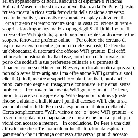
sei un appassionato di storia, assicurati di esplorare il National
Railroad Museum, che si trova a breve distanza da De Pere. Questo
museo mostra la ricca storia ferroviaria della nazione attraverso
mostre interattive, locomotive restaurate e display coinvolgenti.
Torna indietro nel tempo mentre sfogli la vasta collezione di treni e
scopri la loro importanza nello shaping degli Stati Uniti. Inoltre, il
museo offre WiFi gratuito, quindi puoi facilmente condividere le tue
scoperte ferroviarie preferite online. Per coloro che cercano di
risparmiare denaro mentre godono di deliziosi pasti, De Pere ha
un'abbondanza di ristoranti che offrono WiFi gratuito. Dai caffè
pittoreschi ai ristoranti di alta classe, puoi facilmente trovare un
posto che soddisfi le tue preferenze culinarie e ti permetta di
rimanere connesso. Hinterland Brewery, un locale molto apprezzato,
non solo serve birre artigianali ma offre anche WiFi gratuito ai suoi
clienti. Quindi, mentre assapori i loro piatti prelibati, puoi anche
pubblicare foto degne di Instagram e controllare le tue email senza
problemi. Per trovare facilmente WiFi gratuito in tutta De Pere,
puoi utilizzare vari mappe e app WiFi disponibili online. Queste
risorse ti aiutano a individuare i punti di accesso WiFi, che tu sia
vicino al centro di De Pere o stia esplorando i dintorni della città.
Cerca semplicemente "WiFi vicino a me" o "trova WiFi gratuito", e
ti verrà presentata una mappa facile da usare che indica i punti più
vicini con accesso a internet. In conclusione, De Pere è una città
affascinante che offre una moltitudine di attrazioni da esplorare
garantendo che tu rimanga connesso attraverso i punti di accesso