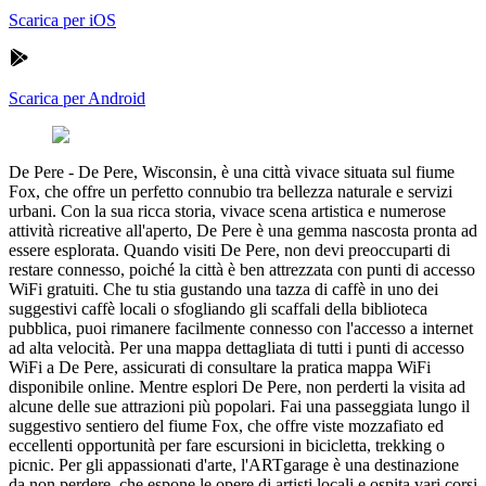
Scarica per iOS
Scarica per Android
De Pere
-
De Pere, Wisconsin, è una città vivace situata sul fiume
Fox, che offre un perfetto connubio tra bellezza naturale e servizi
urbani. Con la sua ricca storia, vivace scena artistica e numerose
attività ricreative all'aperto, De Pere è una gemma nascosta pronta ad
essere esplorata. Quando visiti De Pere, non devi preoccuparti di
restare connesso, poiché la città è ben attrezzata con punti di accesso
WiFi gratuiti. Che tu stia gustando una tazza di caffè in uno dei
suggestivi caffè locali o sfogliando gli scaffali della biblioteca
pubblica, puoi rimanere facilmente connesso con l'accesso a internet
ad alta velocità. Per una mappa dettagliata di tutti i punti di accesso
WiFi a De Pere, assicurati di consultare la pratica mappa WiFi
disponibile online. Mentre esplori De Pere, non perderti la visita ad
alcune delle sue attrazioni più popolari. Fai una passeggiata lungo il
suggestivo sentiero del fiume Fox, che offre viste mozzafiato ed
eccellenti opportunità per fare escursioni in bicicletta, trekking o
picnic. Per gli appassionati d'arte, l'ARTgarage è una destinazione
da non perdere, che espone le opere di artisti locali e ospita vari corsi