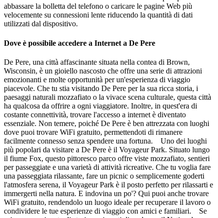
abbassare la bolletta del telefono o caricare le pagine Web più
velocemente su connessioni lente riducendo la quantità di dati
utilizzati dal dispositivo.
Dove è possibile accedere a Internet a De Pere
De Pere, una città affascinante situata nella contea di Brown,
Wisconsin, è un gioiello nascosto che offre una serie di attrazioni
emozionanti e molte opportunità per un'esperienza di viaggio
piacevole. Che tu stia visitando De Pere per la sua ricca storia, i
paesaggi naturali mozzafiato o la vivace scena culturale, questa città
ha qualcosa da offrire a ogni viaggiatore. Inoltre, in quest'era di
costante connettività, trovare l'accesso a internet è diventato
essenziale. Non temere, poiché De Pere è ben attrezzata con luoghi
dove puoi trovare WiFi gratuito, permettendoti di rimanere
facilmente connesso senza spendere una fortuna. Uno dei luoghi
più popolari da visitare a De Pere è il Voyageur Park. Situato lungo
il fiume Fox, questo pittoresco parco offre viste mozzafiato, sentieri
per passeggiate e una varietà di attività ricreative. Che tu voglia fare
una passeggiata rilassante, fare un picnic o semplicemente goderti
l'atmosfera serena, il Voyageur Park è il posto perfetto per rilassarti e
immergerti nella natura. E indovina un po'? Qui puoi anche trovare
WiFi gratuito, rendendolo un luogo ideale per recuperare il lavoro o
condividere le tue esperienze di viaggio con amici e familiari. Se