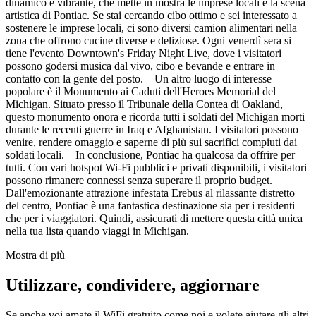
dinamico e vibrante, che mette in mostra le imprese locali e la scena
artistica di Pontiac. Se stai cercando cibo ottimo e sei interessato a
sostenere le imprese locali, ci sono diversi camion alimentari nella
zona che offrono cucine diverse e deliziose. Ogni venerdì sera si
tiene l'evento Downtown's Friday Night Live, dove i visitatori
possono godersi musica dal vivo, cibo e bevande e entrare in
contatto con la gente del posto. Un altro luogo di interesse
popolare è il Monumento ai Caduti dell'Heroes Memorial del
Michigan. Situato presso il Tribunale della Contea di Oakland,
questo monumento onora e ricorda tutti i soldati del Michigan morti
durante le recenti guerre in Iraq e Afghanistan. I visitatori possono
venire, rendere omaggio e saperne di più sui sacrifici compiuti dai
soldati locali. In conclusione, Pontiac ha qualcosa da offrire per
tutti. Con vari hotspot Wi-Fi pubblici e privati disponibili, i visitatori
possono rimanere connessi senza superare il proprio budget.
Dall'emozionante attrazione infestata Erebus al rilassante distretto
del centro, Pontiac è una fantastica destinazione sia per i residenti
che per i viaggiatori. Quindi, assicurati di mettere questa città unica
nella tua lista quando viaggi in Michigan.
Mostra di più
Utilizzare, condividere, aggiornare
Se anche voi amate il WiFi gratuito come noi e volete aiutare gli altri