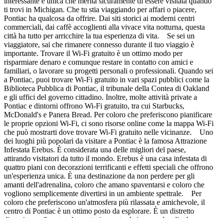
interessante e unica che merita sicuramente di essere visitata quando
ti trovi in Michigan. Che tu stia viaggiando per affari o piacere,
Pontiac ha qualcosa da offrire. Dai siti storici ai moderni centri
commerciali, dai caffè accoglienti alla vivace vita notturna, questa
città ha tutto per arricchire la tua esperienza di vita. Se sei un
viaggiatore, sai che rimanere connesso durante il tuo viaggio è
importante. Trovare il Wi-Fi gratuito è un ottimo modo per
risparmiare denaro e comunque restare in contatto con amici e
familiari, o lavorare su progetti personali o professionali. Quando sei
a Pontiac, puoi trovare Wi-Fi gratuito in vari spazi pubblici come la
Biblioteca Pubblica di Pontiac, il tribunale della Contea di Oakland
e gli uffici del governo cittadino. Inoltre, molte attività private a
Pontiac e dintorni offrono Wi-Fi gratuito, tra cui Starbucks,
McDonald's e Panera Bread. Per coloro che preferiscono pianificare
le proprie opzioni Wi-Fi, ci sono risorse online come la mappa Wi-Fi
che può mostrarti dove trovare Wi-Fi gratuito nelle vicinanze. Uno
dei luoghi più popolari da visitare a Pontiac è la famosa Attrazione
Infestata Erebus. È considerata una delle migliori del paese,
attirando visitatori da tutto il mondo. Erebus è una casa infestata di
quattro piani con decorazioni terrificanti e effetti speciali che offrono
un'esperienza unica. È una destinazione da non perdere per gli
amanti dell'adrenalina, coloro che amano spaventarsi e coloro che
vogliono semplicemente divertirsi in un ambiente spettrale. Per
coloro che preferiscono un'atmosfera più rilassata e amichevole, il
centro di Pontiac è un ottimo posto da esplorare. È un distretto