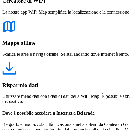
Cercatore di WiFi
La nostra app WiFi Map semplifica la localizzazione e la connessione a 
Mappe offline
Scarica le aree e naviga offline. Se stai andando dove Internet è lento,
Risparmio dati
Utilizzare meno dati con i dati di dati della WiFi Map. È possibile abba
dispositivo.
Dove è possibile accedere a Internet a Belgrade
Belgrado è una piccola città incastonata nella splendida Contea di Galla
cerca di un'occasione per fuggire dal trambusto della vita cittadina.