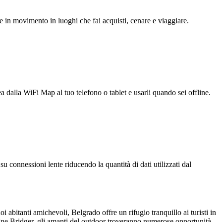
e in movimento in luoghi che fai acquisti, cenare e viaggiare.
ea dalla WiFi Map al tuo telefono o tablet e usarli quando sei offline.
u connessioni lente riducendo la quantità di dati utilizzati dal
 abitanti amichevoli, Belgrado offre un rifugio tranquillo ai turisti in
agne Bridger, gli amanti del outdoor troveranno numerose opportunità