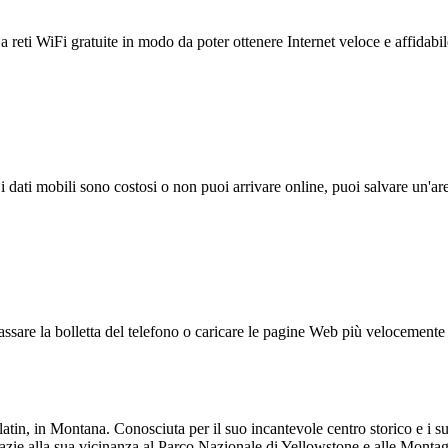
reti WiFi gratuite in modo da poter ottenere Internet veloce e affidabil
 i dati mobili sono costosi o non puoi arrivare online, puoi salvare un'ar
ssare la bolletta del telefono o caricare le pagine Web più velocemente s
tin, in Montana. Conosciuta per il suo incantevole centro storico e i suoi
 Grazie alla sua vicinanza al Parco Nazionale di Yellowstone e alle Mont