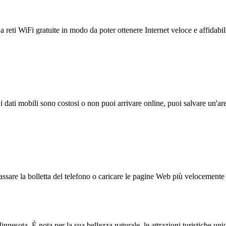
reti WiFi gratuite in modo da poter ottenere Internet veloce e affidabil
 i dati mobili sono costosi o non puoi arrivare online, puoi salvare un'ar
ssare la bolletta del telefono o caricare le pagine Web più velocemente s
nnesota. È nota per la sua bellezza naturale, le attrazioni turistiche uni