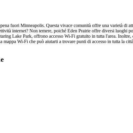
ppena fuori Minneapolis. Questa vivace comunità offre una varietà di attiv
tività internet? Non temere, poiché Eden Prairie offre diversi luoghi popo
Staring Lake Park, offrono accesso Wi-Fi gratuito in tutta l'area. Inoltr
 mappa Wi-Fi che può aiutarti a trovare punti di accesso in tutta la citt
ie