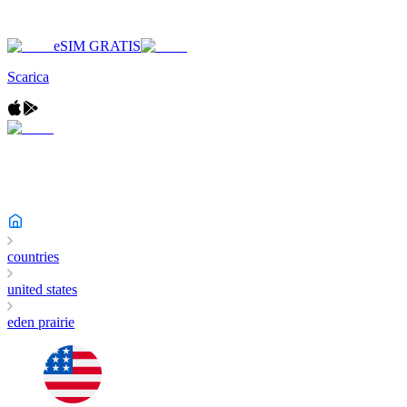
eSIM GRATIS
Scarica
countries
united states
eden prairie