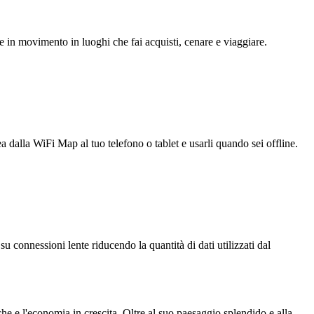
e in movimento in luoghi che fai acquisti, cenare e viaggiare.
ea dalla WiFi Map al tuo telefono o tablet e usarli quando sei offline.
u connessioni lente riducendo la quantità di dati utilizzati dal
che e l'economia in crescita. Oltre al suo paesaggio splendido e alla