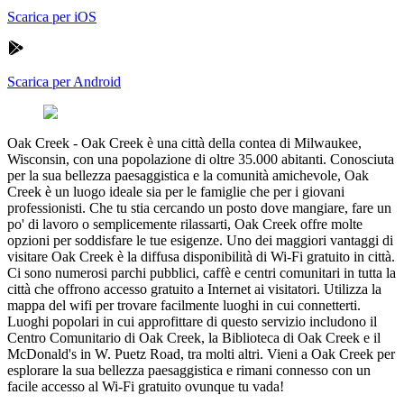
Scarica per iOS
Scarica per Android
Oak Creek
-
Oak Creek è una città della contea di Milwaukee,
Wisconsin, con una popolazione di oltre 35.000 abitanti. Conosciuta
per la sua bellezza paesaggistica e la comunità amichevole, Oak
Creek è un luogo ideale sia per le famiglie che per i giovani
professionisti. Che tu stia cercando un posto dove mangiare, fare un
po' di lavoro o semplicemente rilassarti, Oak Creek offre molte
opzioni per soddisfare le tue esigenze. Uno dei maggiori vantaggi di
visitare Oak Creek è la diffusa disponibilità di Wi-Fi gratuito in città.
Ci sono numerosi parchi pubblici, caffè e centri comunitari in tutta la
città che offrono accesso gratuito a Internet ai visitatori. Utilizza la
mappa del wifi per trovare facilmente luoghi in cui connetterti.
Luoghi popolari in cui approfittare di questo servizio includono il
Centro Comunitario di Oak Creek, la Biblioteca di Oak Creek e il
McDonald's in W. Puetz Road, tra molti altri. Vieni a Oak Creek per
esplorare la sua bellezza paesaggistica e rimani connesso con un
facile accesso al Wi-Fi gratuito ovunque tu vada!