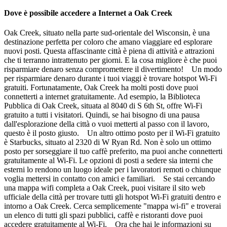
Dove è possibile accedere a Internet a Oak Creek
Oak Creek, situato nella parte sud-orientale del Wisconsin, è una
destinazione perfetta per coloro che amano viaggiare ed esplorare
nuovi posti. Questa affascinante città è piena di attività e attrazioni
che ti terranno intrattenuto per giorni. E la cosa migliore è che puoi
risparmiare denaro senza compromettere il divertimento! Un modo
per risparmiare denaro durante i tuoi viaggi è trovare hotspot Wi-Fi
gratuiti. Fortunatamente, Oak Creek ha molti posti dove puoi
connetterti a internet gratuitamente. Ad esempio, la Biblioteca
Pubblica di Oak Creek, situata al 8040 di S 6th St, offre Wi-Fi
gratuito a tutti i visitatori. Quindi, se hai bisogno di una pausa
dall'esplorazione della città o vuoi metterti al passo con il lavoro,
questo è il posto giusto. Un altro ottimo posto per il Wi-Fi gratuito
è Starbucks, situato al 2320 di W Ryan Rd. Non è solo un ottimo
posto per sorseggiare il tuo caffè preferito, ma puoi anche connetterti
gratuitamente al Wi-Fi. Le opzioni di posti a sedere sia interni che
esterni lo rendono un luogo ideale per i lavoratori remoti o chiunque
voglia mettersi in contatto con amici e familiari. Se stai cercando
una mappa wifi completa a Oak Creek, puoi visitare il sito web
ufficiale della città per trovare tutti gli hotspot Wi-Fi gratuiti dentro e
intorno a Oak Creek. Cerca semplicemente "mappa wi-fi" e troverai
un elenco di tutti gli spazi pubblici, caffè e ristoranti dove puoi
accedere gratuitamente al Wi-Fi. Ora che hai le informazioni su