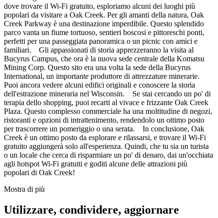
dove trovare il Wi-Fi gratuito, esploriamo alcuni dei luoghi più
popolari da visitare a Oak Creek. Per gli amanti della natura, Oak
Creek Parkway è una destinazione imperdibile. Questo splendido
parco vanta un fiume tortuoso, sentieri boscosi e pittoreschi ponti,
perfetti per una passeggiata panoramica o un picnic con amici e
familiari. Gli appassionati di storia apprezzeranno la visita al
Bucyrus Campus, che ora è la nuova sede centrale della Komatsu
Mining Corp. Questo sito era una volta la sede della Bucyrus
International, un importante produttore di attrezzature minerarie.
Puoi ancora vedere alcuni edifici originali e conoscere la storia
dell'estrazione mineraria nel Wisconsin. Se stai cercando un po' di
terapia dello shopping, puoi recarti al vivace e frizzante Oak Creek
Plaza. Questo complesso commerciale ha una moltitudine di negozi,
ristoranti e opzioni di intrattenimento, rendendolo un ottimo posto
per trascorrere un pomeriggio o una serata. In conclusione, Oak
Creek è un ottimo posto da esplorare e rilassarsi, e trovare il Wi-Fi
gratuito aggiungerà solo all'esperienza. Quindi, che tu sia un turista
o un locale che cerca di risparmiare un po' di denaro, dai un'occhiata
agli hotspot Wi-Fi gratuiti e goditi alcune delle attrazioni più
popolari di Oak Creek!
Mostra di più
Utilizzare, condividere, aggiornare