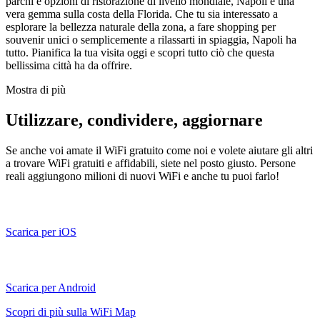
parchi e opzioni di ristorazione di livello mondiale, Napoli è una
vera gemma sulla costa della Florida. Che tu sia interessato a
esplorare la bellezza naturale della zona, a fare shopping per
souvenir unici o semplicemente a rilassarti in spiaggia, Napoli ha
tutto. Pianifica la tua visita oggi e scopri tutto ciò che questa
bellissima città ha da offrire.
Mostra di più
Utilizzare, condividere, aggiornare
Se anche voi amate il WiFi gratuito come noi e volete aiutare gli altri
a trovare WiFi gratuiti e affidabili, siete nel posto giusto. Persone
reali aggiungono milioni di nuovi WiFi e anche tu puoi farlo!
Scarica per iOS
Scarica per Android
Scopri di più sulla WiFi Map