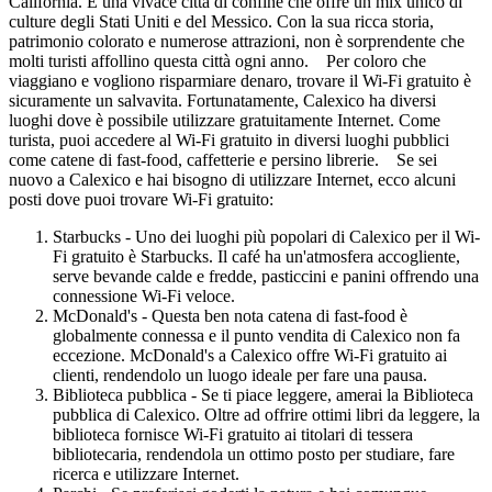
California. È una vivace città di confine che offre un mix unico di
culture degli Stati Uniti e del Messico. Con la sua ricca storia,
patrimonio colorato e numerose attrazioni, non è sorprendente che
molti turisti affollino questa città ogni anno. Per coloro che
viaggiano e vogliono risparmiare denaro, trovare il Wi-Fi gratuito è
sicuramente un salvavita. Fortunatamente, Calexico ha diversi
luoghi dove è possibile utilizzare gratuitamente Internet. Come
turista, puoi accedere al Wi-Fi gratuito in diversi luoghi pubblici
come catene di fast-food, caffetterie e persino librerie. Se sei
nuovo a Calexico e hai bisogno di utilizzare Internet, ecco alcuni
posti dove puoi trovare Wi-Fi gratuito:
Starbucks - Uno dei luoghi più popolari di Calexico per il Wi-
Fi gratuito è Starbucks. Il café ha un'atmosfera accogliente,
serve bevande calde e fredde, pasticcini e panini offrendo una
connessione Wi-Fi veloce.
McDonald's - Questa ben nota catena di fast-food è
globalmente connessa e il punto vendita di Calexico non fa
eccezione. McDonald's a Calexico offre Wi-Fi gratuito ai
clienti, rendendolo un luogo ideale per fare una pausa.
Biblioteca pubblica - Se ti piace leggere, amerai la Biblioteca
pubblica di Calexico. Oltre ad offrire ottimi libri da leggere, la
biblioteca fornisce Wi-Fi gratuito ai titolari di tessera
bibliotecaria, rendendola un ottimo posto per studiare, fare
ricerca e utilizzare Internet.