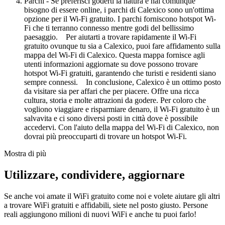
Parchi - Se preferisci goderti la natura e hai comunque
bisogno di essere online, i parchi di Calexico sono un'ottima
opzione per il Wi-Fi gratuito. I parchi forniscono hotspot Wi-
Fi che ti terranno connesso mentre godi del bellissimo
paesaggio. Per aiutarti a trovare rapidamente il Wi-Fi
gratuito ovunque tu sia a Calexico, puoi fare affidamento sulla
mappa del Wi-Fi di Calexico. Questa mappa fornisce agli
utenti informazioni aggiornate su dove possono trovare
hotspot Wi-Fi gratuiti, garantendo che turisti e residenti siano
sempre connessi. In conclusione, Calexico è un ottimo posto
da visitare sia per affari che per piacere. Offre una ricca
cultura, storia e molte attrazioni da godere. Per coloro che
vogliono viaggiare e risparmiare denaro, il Wi-Fi gratuito è un
salvavita e ci sono diversi posti in città dove è possibile
accedervi. Con l'aiuto della mappa del Wi-Fi di Calexico, non
dovrai più preoccuparti di trovare un hotspot Wi-Fi.
Mostra di più
Utilizzare, condividere, aggiornare
Se anche voi amate il WiFi gratuito come noi e volete aiutare gli altri
a trovare WiFi gratuiti e affidabili, siete nel posto giusto. Persone
reali aggiungono milioni di nuovi WiFi e anche tu puoi farlo!