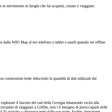
e in movimento in luoghi che fai acquisti, cenare e viaggiare.
ea dalla WiFi Map al tuo telefono o tablet e usarli quando sei offline.
u connessioni lente riducendo la quantità di dati utilizzati dal
o esplorare il fascino del sud della Georgia rimanendo vicini alla
cercando di viaggiare a Griffin, non c'è bisogno di preoccuparti delle
Wi-Fi gratuito a chiunque entri dalle sue porte. Inoltre, importanti