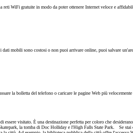
reti WiFi gratuite in modo da poter ottenere Internet veloce e affidabil
 i dati mobili sono costosi o non puoi arrivare online, puoi salvare un'ar
ssare la bolletta del telefono o caricare le pagine Web più velocemente s
 di essere visitato. È una destinazione perfetta per coloro che desideran
 Skatepark, la tomba di Doc Holliday e l'High Falls State Park. Se stai 
a la città. Ad esempio, la biblioteca pubblica della città offre l'accesso 