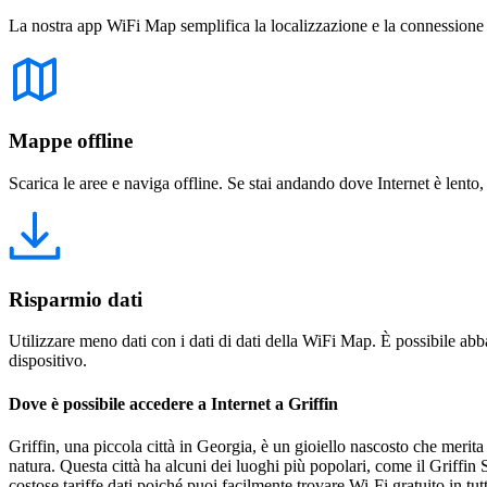
La nostra app WiFi Map semplifica la localizzazione e la connessione a 
Mappe offline
Scarica le aree e naviga offline. Se stai andando dove Internet è lento,
Risparmio dati
Utilizzare meno dati con i dati di dati della WiFi Map. È possibile abba
dispositivo.
Dove è possibile accedere a Internet a Griffin
Griffin, una piccola città in Georgia, è un gioiello nascosto che merita
natura. Questa città ha alcuni dei luoghi più popolari, come il Griffin
costose tariffe dati poiché puoi facilmente trovare Wi-Fi gratuito in tutt