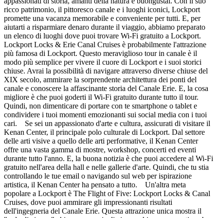
appassionati di storia, amanti della natura e buongustai. Con il suo
ricco patrimonio, il pittoresco canale e i luoghi iconici, Lockport
promette una vacanza memorabile e conveniente per tutti. E, per
aiutarti a risparmiare denaro durante il viaggio, abbiamo preparato
un elenco di luoghi dove puoi trovare Wi-Fi gratuito a Lockport.
Lockport Locks & Erie Canal Cruises è probabilmente l'attrazione
più famosa di Lockport. Questo meraviglioso tour in canale è il
modo più semplice per vivere il cuore di Lockport e i suoi storici
chiuse. Avrai la possibilità di navigare attraverso diverse chiuse del
XIX secolo, ammirare la sorprendente architettura dei ponti del
canale e conoscere la affascinante storia del Canale Erie. E, la cosa
migliore è che puoi goderti il Wi-Fi gratuito durante tutto il tour.
Quindi, non dimenticare di portare con te smartphone o tablet e
condividere i tuoi momenti emozionanti sui social media con i tuoi
cari. Se sei un appassionato d'arte e cultura, assicurati di visitare il
Kenan Center, il principale polo culturale di Lockport. Dal settore
delle arti visive a quello delle arti performative, il Kenan Center
offre una vasta gamma di mostre, workshop, concerti ed eventi
durante tutto l'anno. E, la buona notizia è che puoi accedere al Wi-Fi
gratuito nell'area della hall e nelle gallerie d'arte. Quindi, che tu stia
controllando le tue email o navigando sul web per ispirazione
artistica, il Kenan Center ha pensato a tutto. Un'altra meta
popolare a Lockport è The Flight of Five: Lockport Locks & Canal
Cruises, dove puoi ammirare gli impressionanti risultati
dell'ingegneria del Canale Erie. Questa attrazione unica mostra il