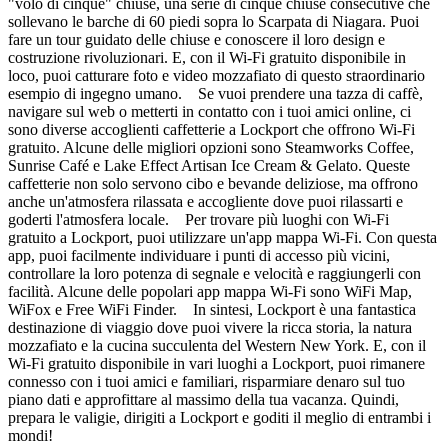
"volo di cinque" chiuse, una serie di cinque chiuse consecutive che
sollevano le barche di 60 piedi sopra lo Scarpata di Niagara. Puoi
fare un tour guidato delle chiuse e conoscere il loro design e
costruzione rivoluzionari. E, con il Wi-Fi gratuito disponibile in
loco, puoi catturare foto e video mozzafiato di questo straordinario
esempio di ingegno umano. Se vuoi prendere una tazza di caffè,
navigare sul web o metterti in contatto con i tuoi amici online, ci
sono diverse accoglienti caffetterie a Lockport che offrono Wi-Fi
gratuito. Alcune delle migliori opzioni sono Steamworks Coffee,
Sunrise Café e Lake Effect Artisan Ice Cream & Gelato. Queste
caffetterie non solo servono cibo e bevande deliziose, ma offrono
anche un'atmosfera rilassata e accogliente dove puoi rilassarti e
goderti l'atmosfera locale. Per trovare più luoghi con Wi-Fi
gratuito a Lockport, puoi utilizzare un'app mappa Wi-Fi. Con questa
app, puoi facilmente individuare i punti di accesso più vicini,
controllare la loro potenza di segnale e velocità e raggiungerli con
facilità. Alcune delle popolari app mappa Wi-Fi sono WiFi Map,
WiFox e Free WiFi Finder. In sintesi, Lockport è una fantastica
destinazione di viaggio dove puoi vivere la ricca storia, la natura
mozzafiato e la cucina succulenta del Western New York. E, con il
Wi-Fi gratuito disponibile in vari luoghi a Lockport, puoi rimanere
connesso con i tuoi amici e familiari, risparmiare denaro sul tuo
piano dati e approfittare al massimo della tua vacanza. Quindi,
prepara le valigie, dirigiti a Lockport e goditi il meglio di entrambi i
mondi!