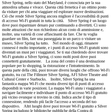
Silver Spring, nello stato del Maryland, è conosciuta per la sua
atmosfera urbana e vivace. Questa città frenetica è un ottimo posto
da visitare per chi ama viaggiare ed esplorare nuove destinazioni.
Ciò che rende Silver Spring ancora migliore è l'accessibilità di punti
di accesso Wi-Fi gratuiti in tutta la città. Silver Spring è un luogo
dove puoi risparmiare denaro pur continuando a divertirti. Ci sono
molte attrazioni che non richiedono alcun costo di ammissione e,
inoltre, una varietà di cose affascinanti da fare. Che tu voglia
guardare un film, fare una passeggiata in un parco o visitare un
museo, Silver Spring ha tutto. Nel mondo di oggi, rimanere
connessi è molto importante, e i punti di accesso Wi-Fi gratuiti sono
diventati un must per i viaggiatori. Se ti stai chiedendo dove trovare
Wi-Fi gratuito a Silver Spring, ci sono molti posti dove puoi
connetterti gratuitamente. La zona del centro è una destinazione
popolare per lo shopping, la ristorazione e l'intrattenimento. In
questa parte della città, puoi trovare diversi luoghi che offrono Wi-Fi
gratuito, tra cui The Fillmore Silver Spring, AFI Silver Theatre and
Cultural Center e Starbucks. Inoltre, Silver Spring ha una
fantastica mappa Wi-Fi che mostra diversi tipi di punti di accesso
disponibili in varie posizioni. La mappa Wi-Fi aiuta i viaggiatori a
navigare facilmente e individuare il punto di accesso Wi-Fi gratuito
più vicino ovunque si trovino in città. Indica anche il tipo di
connessione, rendendo più facile l'accesso a seconda del tuo
dispositivo. Altri luoghi dove puoi trovare Wi-Fi gratuito a Silver
Spring includono le biblioteche pubbliche della Contea di